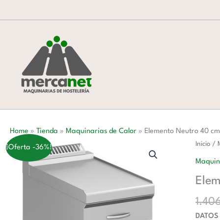
Ir
al
contenido
Home
»
Tienda
»
Maquinarias de Calor
»
Elemento Neutro 40 c
Elemen
Inicio
/
¡Oferta -36%!
Neutro
Maquin
40
Elem
cm
con
1.40
Cajón
DATOS