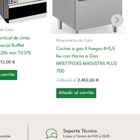
de Calor
rtical de cinta
Maquinarias de Calor
Ma
cial Buffet
Cocina a gas 4 fuegos 4×5,5
435h mm TV375
Co
Kw con Horno a Gas
Kw
913,00
€
MFB77FGXS MAGISTRA PLUS
M
700
 carrito
P
3.851,00
€
2.452,00
€
4.
Añadir al carrito
A