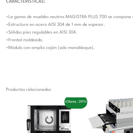
CARACTERÍSTICAS:
•La gama de muebles neutros MAGISTRA PLUS 700 se compone d
•Estructura en acero AISI 304 de 1 mm de espesor.
•Sólidos pies regulables en AISI 304.
•Frontal moldeado.
•Módulo con amplio cajón (solo monobloque).
Productos relacionados
El
El
El
El
¡Oferta -39%!
precio
precio
precio
p
original
actual
original
a
era:
es:
era:
es
6.200,00 €.
3.770,00 €.
1.484,00 €
9