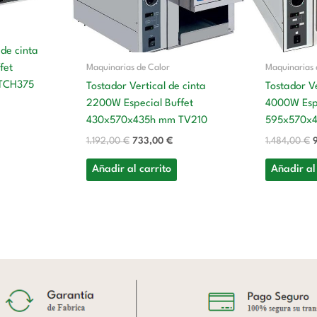
 de cinta
Maquinarias de Calor
Maquinarias 
fet
TCH375
Tostador Vertical de cinta
Tostador Ve
2200W Especial Buffet
4000W Espe
430x570x435h mm TV210
595x570x
1.192,00
€
733,00
€
1.484,00
€
Añadir al carrito
Añadir al