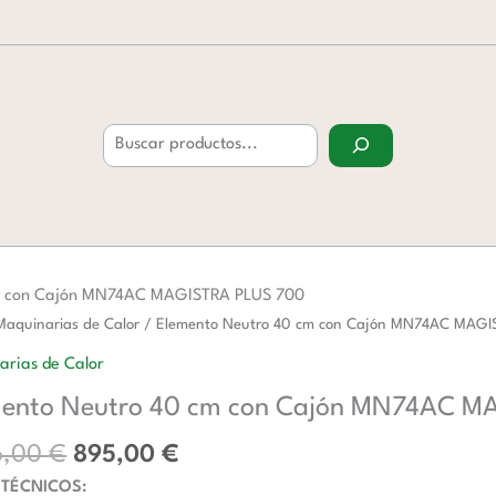
Buscar
m con Cajón MN74AC MAGISTRA PLUS 700
El
El
to
Maquinarias de Calor
/ Elemento Neutro 40 cm con Cajón MN74AC MAG
precio
precio
arias de Calor
original
actual
ento Neutro 40 cm con Cajón MN74AC M
era:
es:
1.406,00 €.
895,00 €.
6,00
€
895,00
€
 TÉCNICOS: