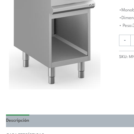
MN74A
MAGIS
•Monobl
PLUS
•Dimen
700
• Peso:
cantida
-
SKU:
M
Descripción
Valoraciones (0)