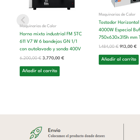
Maquinarias de Calor
Tostador Horizontal
Maquinarias de Calor
4000W Especial Buf
Horno mixto industrial FM STC
750x630x315h mm 
611 V7 W 6 bandejas GN 1/1
1.484,00
€
913,00
€
con autolavado y sonda 400V
6.200,00
€
3.770,00
€
Añadir al carrito
Añadir al carrito