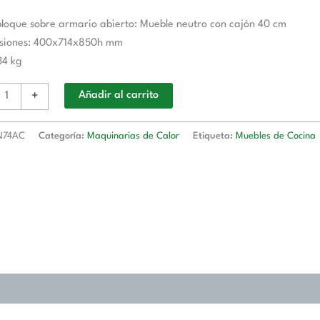
C
TRA
oque sobre armario abierto: Mueble neutro con cajón 40 cm
siones: 400x714x850h mm
34 kg
d
+
Añadir al carrito
N74AC
Categoría:
Maquinarias de Calor
Etiqueta:
Muebles de Cocina