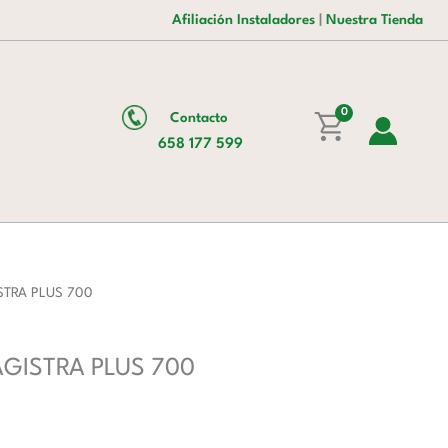
era:
es:
cm
Afiliación Instaladores
|
Nuestra Tienda
1.406,00 €.
895,00 €.
con
Cajón
MN74AC
0
Contacto
MAGISTRA
658 177 599
PLUS
700
cantidad
ISTRA PLUS 700
AGISTRA PLUS 700