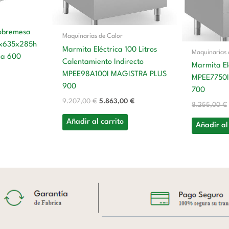
sobremesa
Maquinarias de Calor
00x635x285h
Marmita Eléctrica 100 Litros
Maquinarias 
ea 600
Calentamiento Indirecto
Marmita Elé
MPEE98A100I MAGISTRA PLUS
MPEE7750I
900
700
9.207,00
€
5.863,00
€
8.255,00
€
Añadir al carrito
Añadir al