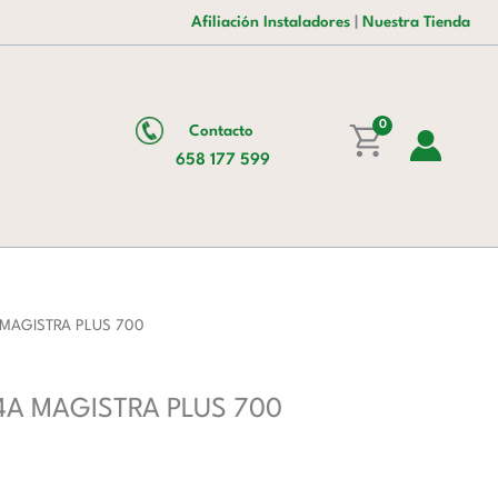
era:
es:
1
Afiliación Instaladores
|
Nuestra Tienda
3.079,00 €.
1.961,00 €.
cuba
14
Litros
0
Contacto
12,5
658 177 599
kW
MFRG74A
MAGISTRA
PLUS
700
cantidad
4A MAGISTRA PLUS 700
G74A MAGISTRA PLUS 700