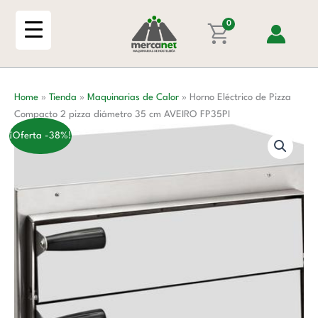
Ir
Pizza
al
0
Compacto
contenido
2
pizza
diámetro
Home
»
Tienda
»
Maquinarias de Calor
»
Horno Eléctrico de Pizza
35
Compacto 2 pizza diámetro 35 cm AVEIRO FP35PI
cm
AVEIRO
¡Oferta -38%!
FP35PI
cantidad