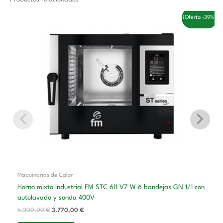
El
El
¡Oferta -39%!
precio
precio
original
actual
era:
es:
6.200,00 €.
3.770,00 €.
Maquinarias de Calor
Horno mixto industrial FM STC 611 V7 W 6 bandejas GN 1/1 con
autolavado y sonda 400V
6.200,00
€
3.770,00
€