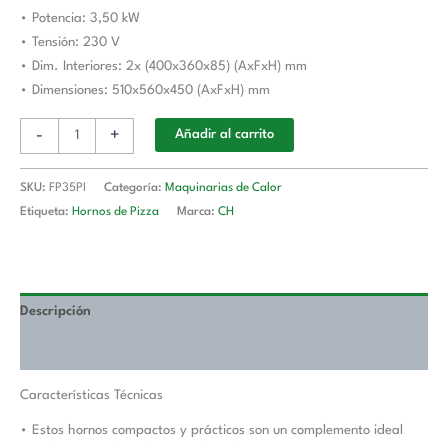
cantidad
• Potencia: 3,50 kW
• Tensión: 230 V
• Dim. Interiores: 2x (400x360x85) (AxFxH) mm
• Dimensiones: 510x560x450 (AxFxH) mm
-
+
Añadir al carrito
SKU:
FP35PI
Categoría:
Maquinarias de Calor
Etiqueta:
Hornos de Pizza
Marca:
CH
Descripción
Valoraciones (0)
Características Técnicas
• Estos hornos compactos y prácticos son un complemento ideal