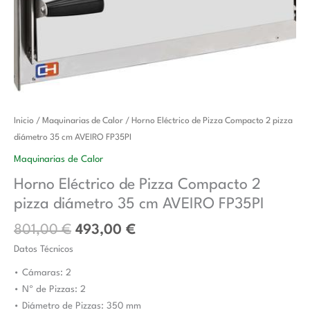
El
El
Horno
Inicio
/
Maquinarias de Calor
/ Horno Eléctrico de Pizza Compacto 2 pizza
precio
precio
Eléctrico
diámetro 35 cm AVEIRO FP35PI
original
actual
de
Maquinarias de Calor
era:
es:
Pizza
Horno Eléctrico de Pizza Compacto 2
801,00 €.
493,00 €.
Compacto
pizza diámetro 35 cm AVEIRO FP35PI
2
pizza
801,00
€
493,00
€
diámetro
Datos Técnicos
35
cm
• Cámaras: 2
AVEIRO
• Nº de Pizzas: 2
FP35PI
• Diámetro de Pizzas: 350 mm