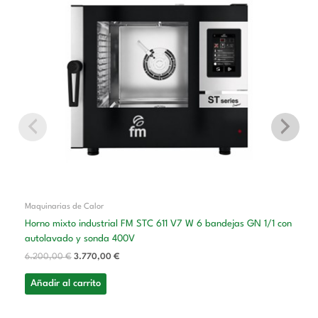
original
actual
era:
es:
6.200,00 €.
3.770,00 €.
Maquinarias de Calor
Horno mixto industrial FM STC 611 V7 W 6 bandejas GN 1/1 con
autolavado y sonda 400V
6.200,00
€
3.770,00
€
Añadir al carrito