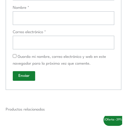
Nombre
*
Correo electrónico
*
Guarda mi nombre, correo electrónico y web en este
navegador para la próxima vez que comente.
Productos relacionados
El
El
¡Oferta -39%!
precio
precio