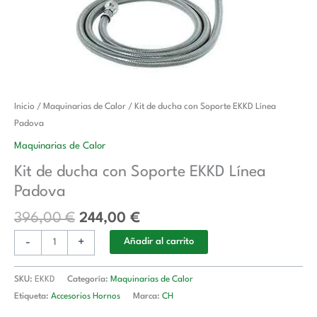
El
El
Kit
Inicio
/
Maquinarias de Calor
/ Kit de ducha con Soporte EKKD Línea
precio
precio
de
Padova
original
actual
ducha
Maquinarias de Calor
era:
es:
con
Kit de ducha con Soporte EKKD Línea
396,00 €.
244,00 €.
Soporte
Padova
EKKD
Línea
396,00
€
244,00
€
Padova
-
+
cantidad
Añadir al carrito
SKU:
EKKD
Categoría:
Maquinarias de Calor
Etiqueta:
Accesorios Hornos
Marca:
CH