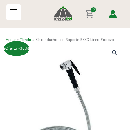
Ir
con
al
0
Soporte
contenido
EKKD
Línea
Padova
Home
»
Tienda
»
Kit de ducha con Soporte EKKD Línea Padova
cantidad
¡Oferta -38%!