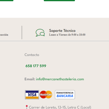
A
Contacto
658 177 599
Email:
info@mercanethosteleria.com
Carrer de Loreto, 13-15, Letra C (Local)