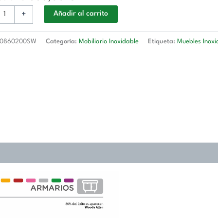
+
Añadir al carrito
e
00x2000h
0860200SW
Categoría:
Mobiliario Inoxidable
Etiqueta:
Muebles Inoxi
0200SW
d