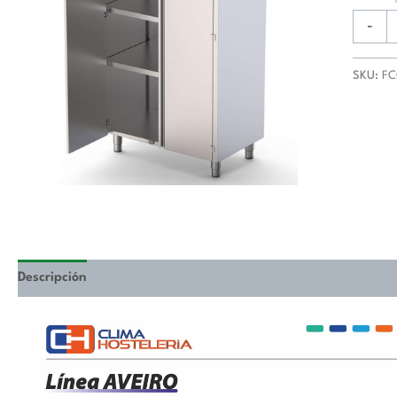
1
Puerta
-
Abatibl
800x6
SKU:
FC
mm
FC086
cantida
Descripción
Valoraciones (0)