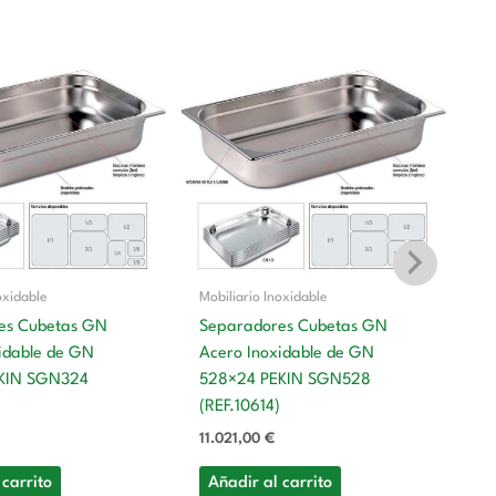
oxidable
Mobiliario Inoxidable
es Cubetas GN
Separadores Cubetas GN
idable de GN
Acero Inoxidable de GN
Mo
KIN SGN324
528×24 PEKIN SGN528
T
(REF.10614)
In
11.021,00
€
GN
19
 carrito
Añadir al carrito