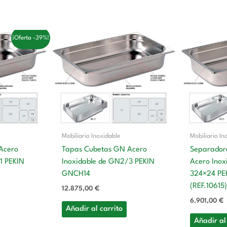
¡Oferta -39%!
o
al
0 €.
Mobiliario Inoxidable
Mobiliario In
Acero
Tapas Cubetas GN Acero
Separador
1 PEKIN
Inoxidable de GN2/3 PEKIN
Acero Inox
GNCH14
324×24 PE
(REF.10615)
12.875,00
€
6.901,00
€
Añadir al carrito
Añadir al