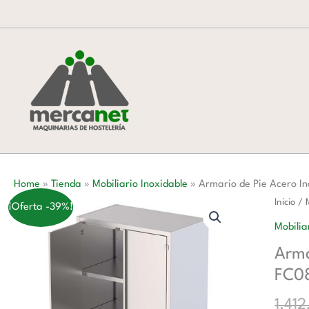
Ir
al
contenido
Home
»
Tienda
»
Mobiliario Inoxidable
»
Armario de Pie Acero 
Armari
Inicio
/
¡Oferta -39%!
de
Mobilia
Pie
Arma
Acero
FC0
Inoxida
Con
1.41