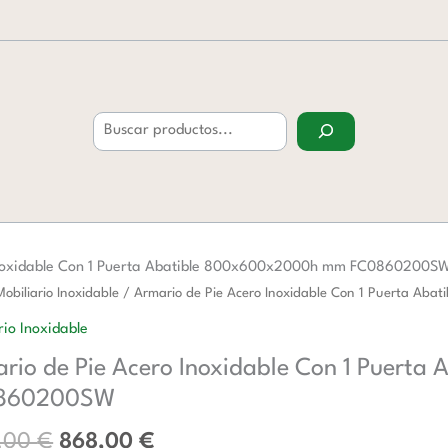
Buscar
Inoxidable Con 1 Puerta Abatible 800x600x2000h mm FC0860200S
El
El
o
Mobiliario Inoxidable
/ Armario de Pie Acero Inoxidable Con 1 Puerta 
precio
precio
rio Inoxidable
original
actual
rio de Pie Acero Inoxidable Con 1 Puer
era:
es:
1.412,00 €.
868,00 €.
860200SW
ble
2,00
€
868,00
€