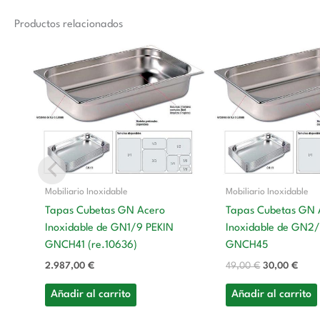
Productos relacionados
El
El
precio
preci
original
actu
era:
es:
49,00 €.
30,0
Mobiliario Inoxidable
Mobiliario Inoxidable
Tapas Cubetas GN Acero
Tapas Cubetas GN 
Inoxidable de GN1/9 PEKIN
Inoxidable de GN2/
GNCH41 (re.10636)
GNCH45
2.987,00
€
49,00
€
30,00
€
Añadir al carrito
Añadir al carrito