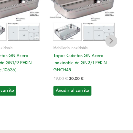
era:
es:
49,00 €.
30,00 €.
oxidable
Mobiliario Inoxidable
etas GN Acero
Tapas Cubetas GN Acero
 de GN1/9 PEKIN
Inoxidable de GN2/1 PEKIN
Mo
e.10636)
GNCH45
T
49,00
€
30,00
€
In
G
 carrito
Añadir al carrito
12
A