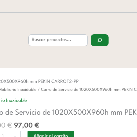
Buscar
 1020X500X960h mm PEKIN CARROT2-PP
El
El
Mobiliario Inoxidable
/ Carro de Servicio de 1020X500X960h mm PEKIN
precio
precio
rio Inoxidable
original
actual
o
o de Servicio de 1020X500X960h mm PE
era:
es:
158,00 €.
97,00 €.
500X960h
00
€
97,00
€
+
Añadir al carrito