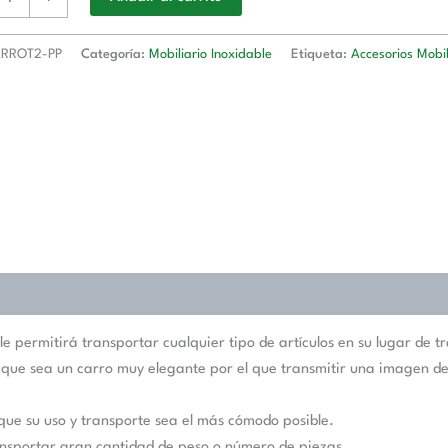
T2-
RROT2-PP
Categoría:
Mobiliario Inoxidable
Etiqueta:
Accesorios Mobil
d
 le permitirá transportar cualquier tipo de artículos en su lugar de t
n que sea un carro muy elegante por el que transmitir una imagen de
que su uso y transporte sea el más cómodo posible.
ransportar gran cantidad de peso o número de piezas.