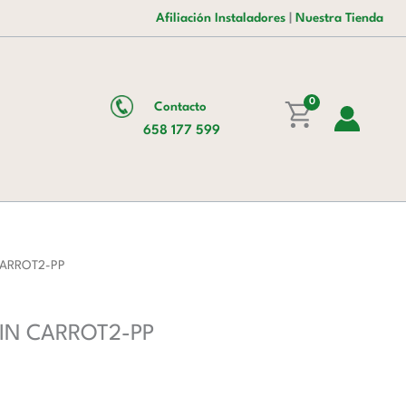
era:
es:
de
Afiliación Instaladores
|
Nuestra Tienda
158,00 €.
97,00 €.
1020X500X960h
mm
PEKIN
0
Contacto
CARROT2-
658 177 599
PP
cantidad
 CARROT2-PP
KIN CARROT2-PP