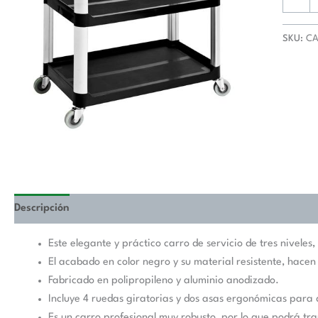
PEKIN
CARRO
PP
SKU:
CA
cantida
Descripción
Valoraciones (0)
Este elegante y práctico carro de servicio de tres niveles,
El acabado en color negro y su material resistente, hace
Fabricado en polipropileno y aluminio anodizado.
Incluye 4 ruedas giratorias y dos asas ergonómicas para 
Es un carro profesional muy robusto, por lo que podrá t