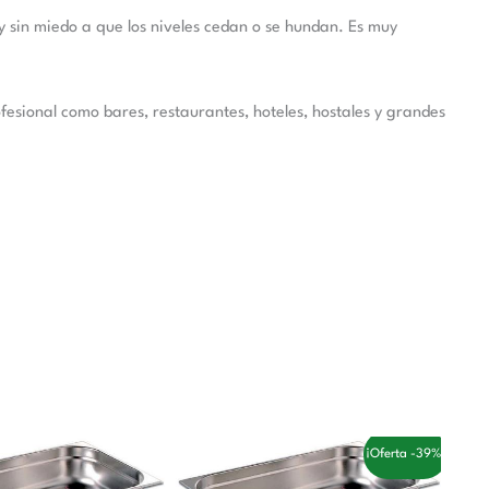
y sin miedo a que los niveles cedan o se hundan. Es muy
ofesional como bares, restaurantes, hoteles, hostales y grandes
El
El
¡Oferta -39%!
precio
precio
original
actual