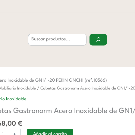
Buscar
ro Inoxidable de GN1/1-20 PEKIN GNCH1 (ref.10566)
s
Mobiliario Inoxidable
/ Cubetas Gastronorm Acero Inoxidable de GN1/1-2
norm
rio Inoxidable
tas Gastronorm Acero Inoxidable de GN1
ble
68,00
€
+
Añadir al carrito