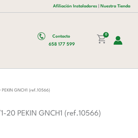
Inoxidable
Afiliación Instaladores
|
Nuestra Tienda
de
GN1/1-
20
0
Contacto
PEKIN
658 177 599
GNCH1
(ref.10566)
cantidad
0 PEKIN GNCH1 (ref.10566)
/1-20 PEKIN GNCH1 (ref.10566)