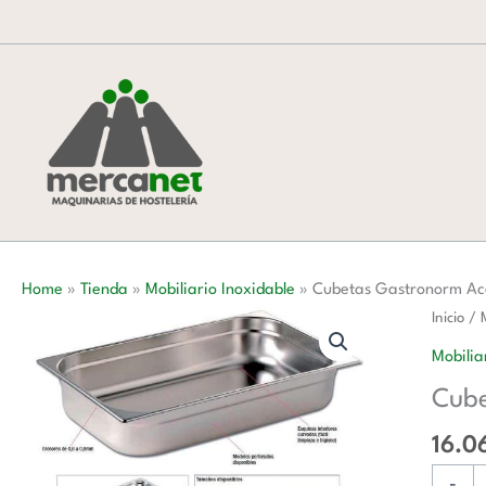
Ir
al
contenido
Home
»
Tienda
»
Mobiliario Inoxidable
»
Cubetas Gastronorm Ace
Cubeta
Inicio
/
Gastro
Mobilia
Acero
Cube
Inoxida
de
16.0
GN1/1-
-