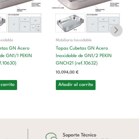
oxidable
Mobiliario Inoxidable
etas GN Acero
Tapas Cubetas GN Acero
 de GN1/1 PEKIN
Inoxidable de GN1/2 PEKIN
Mo
f.10630)
GNCH21 (ref.10632)
T
10.094,00
€
In
G
 carrito
Añadir al carrito
8.
A