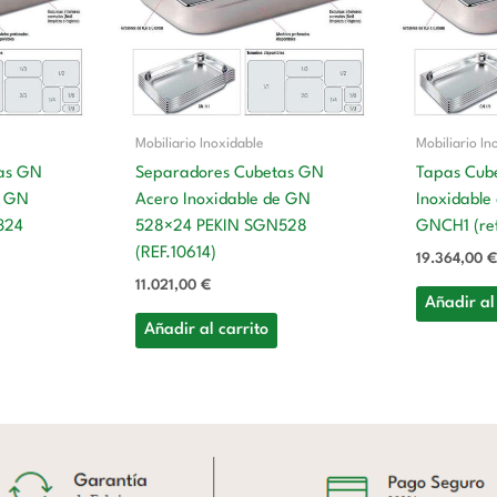
Mobiliario Inoxidable
Mobiliario In
as GN
Separadores Cubetas GN
Tapas Cub
e GN
Acero Inoxidable de GN
Inoxidable
324
528×24 PEKIN SGN528
GNCH1 (re
(REF.10614)
19.364,00
€
11.021,00
€
Añadir al
Añadir al carrito