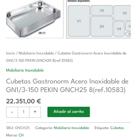
Cubetas
Inicio
/
Mobiliario Inoxidable
/ Cubetas Gastronorm Acero Inoxidable de
Gastronorm
GN1/3-150 PEKIN GNCH25 8(ref.10583)
Acero
Mobiliario Inoxidable
Inoxidable
Cubetas Gastronorm Acero Inoxidable de
de
GN1/3-150 PEKIN GNCH25 8(ref.10583)
GN1/3-
150
22.351,00
€
PEKIN
-
+
GNCH25
Añadir al carrito
8(ref.10583)
cantidad
SKU:
GNCH25
Categoría:
Mobiliario Inoxidable
Etiqueta:
Cubetas
Marca:
CH