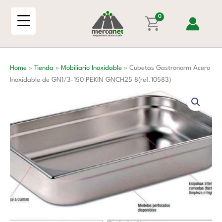
Ir
Inoxidable
al
0
de
contenido
GN1/3-
150
PEKIN
Home
»
Tienda
»
Mobiliario Inoxidable
»
Cubetas Gastronorm Acero
GNCH25
Inoxidable de GN1/3-150 PEKIN GNCH25 8(ref.10583)
8(ref.10583)
cantidad