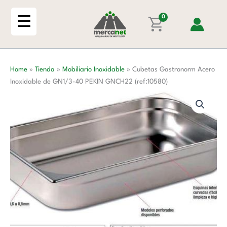
Ir
Inoxidable
al
0
de
contenido
GN1/3-
40
PEKIN
Home
»
Tienda
»
Mobiliario Inoxidable
»
Cubetas Gastronorm Acero
GNCH22
Inoxidable de GN1/3-40 PEKIN GNCH22 (ref:10580)
(ref:10580)
cantidad