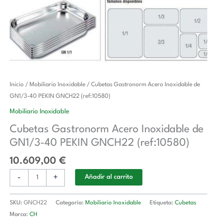
Cubetas
Inicio
/
Mobiliario Inoxidable
/ Cubetas Gastronorm Acero Inoxidable de
Gastronorm
GN1/3-40 PEKIN GNCH22 (ref:10580)
Acero
Mobiliario Inoxidable
Inoxidable
Cubetas Gastronorm Acero Inoxidable de
de
GN1/3-40 PEKIN GNCH22 (ref:10580)
GN1/3-
40
10.609,00
€
PEKIN
-
+
GNCH22
Añadir al carrito
(ref:10580)
cantidad
SKU:
GNCH22
Categoría:
Mobiliario Inoxidable
Etiqueta:
Cubetas
Marca:
CH