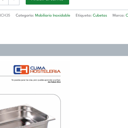
5
NCH35
Categoría:
Mobiliario Inoxidable
Etiqueta:
Cubetas
Marca:
593)
d