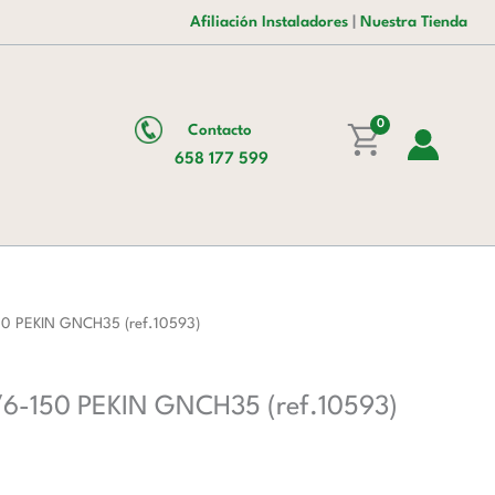
Inoxidable
Afiliación Instaladores
|
Nuestra Tienda
de
GN1/6-
150
0
Contacto
PEKIN
658 177 599
GNCH35
(ref.10593)
cantidad
50 PEKIN GNCH35 (ref.10593)
/6-150 PEKIN GNCH35 (ref.10593)