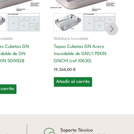
oxidable
Mobiliario Inoxidable
es Cubetas GN
Tapas Cubetas GN Acero
idable de GN
Inoxidable de GN1/1 PEKIN
Mo
EKIN SGN528
GNCH1 (ref.10630)
T
19.364,00
€
In
GN
Añadir al carrito
10
 carrito
A