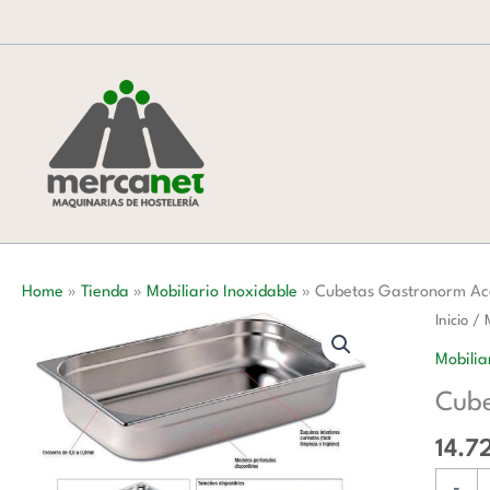
Ir
al
contenido
Home
»
Tienda
»
Mobiliario Inoxidable
»
Cubetas Gastronorm Ac
Cubeta
Inicio
/
Gastro
Mobilia
Acero
Cube
Inoxida
de
14.7
GN1/6
-