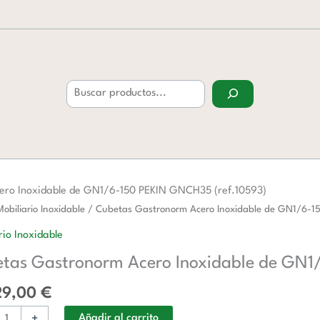
Buscar
ero Inoxidable de GN1/6-150 PEKIN GNCH35 (ref.10593)
s
Mobiliario Inoxidable
/ Cubetas Gastronorm Acero Inoxidable de GN1/6-1
norm
rio Inoxidable
tas Gastronorm Acero Inoxidable de GN1
ble
29,00
€
-
+
Añadir al carrito