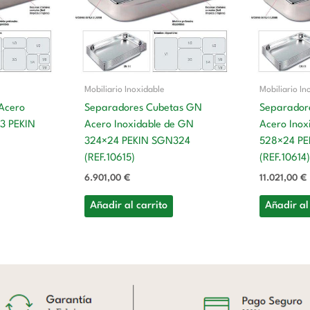
Mobiliario Inoxidable
Mobiliario In
Acero
Separadores Cubetas GN
Separador
/3 PEKIN
Acero Inoxidable de GN
Acero Inox
324×24 PEKIN SGN324
528×24 P
(REF.10615)
(REF.10614)
6.901,00
€
11.021,00
€
Añadir al carrito
Añadir al