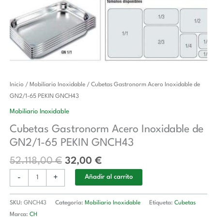
El
El
Cubetas
Inicio
/
Mobiliario Inoxidable
/ Cubetas Gastronorm Acero Inoxidable de
precio
precio
Gastronorm
GN2/1-65 PEKIN GNCH43
original
actual
Acero
Mobiliario Inoxidable
era:
es:
Inoxidable
Cubetas Gastronorm Acero Inoxidable de
52.118,00 €.
32,00 €.
de
GN2/1-65 PEKIN GNCH43
GN2/1-
65
52.118,00
€
32,00
€
PEKIN
-
+
GNCH43
Añadir al carrito
cantidad
SKU:
GNCH43
Categoría:
Mobiliario Inoxidable
Etiqueta:
Cubetas
Marca:
CH