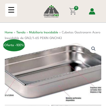
Ir
Inoxidable
al
0
de
contenido
GN2/1-
65
PEKIN
Home
»
Tienda
»
Mobiliario Inoxidable
»
Cubetas Gastronorm Acero
GNCH43
Inoxidable de GN2/1-65 PEKIN GNCH43
cantidad
¡Oferta -100%!