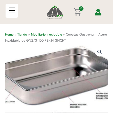
Ir
Inoxidable
al
0
de
contenido
GN2/3-
100
PEKIN
Home
»
Tienda
»
Mobiliario Inoxidable
»
Cubetas Gastronorm Acero
GNCH11
Inoxidable de GN2/3-100 PEKIN GNCH11
cantidad