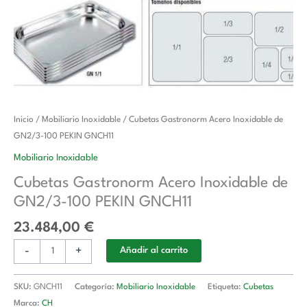
Cubetas
Inicio
/
Mobiliario Inoxidable
/ Cubetas Gastronorm Acero Inoxidable de
Gastronorm
GN2/3-100 PEKIN GNCH11
Acero
Mobiliario Inoxidable
Inoxidable
Cubetas Gastronorm Acero Inoxidable de
de
GN2/3-100 PEKIN GNCH11
GN2/3-
100
23.484,00
€
PEKIN
-
+
GNCH11
Añadir al carrito
cantidad
SKU:
GNCH11
Categoría:
Mobiliario Inoxidable
Etiqueta:
Cubetas
Marca:
CH