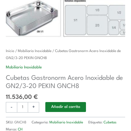
Cubetas
Inicio
/
Mobiliario Inoxidable
/ Cubetas Gastronorm Acero Inoxidable de
Gastronorm
GN2/3-20 PEKIN GNCH8
Acero
Mobiliario Inoxidable
Inoxidable
Cubetas Gastronorm Acero Inoxidable de
de
GN2/3-20 PEKIN GNCH8
GN2/3-
20
11.536,00
€
PEKIN
-
+
GNCH8
Añadir al carrito
cantidad
SKU:
GNCH8
Categoría:
Mobiliario Inoxidable
Etiqueta:
Cubetas
Marca:
CH