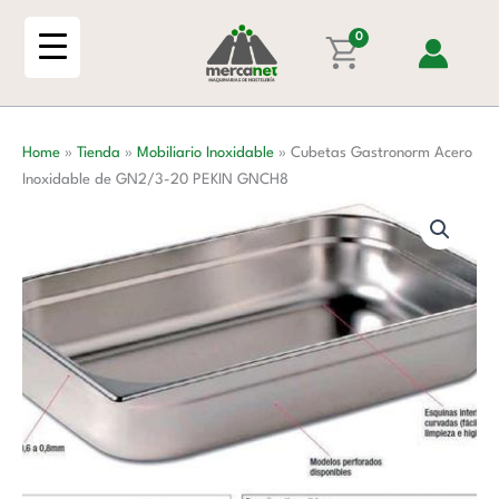
Ir
Inoxidable
al
0
de
contenido
GN2/3-
20
PEKIN
Home
»
Tienda
»
Mobiliario Inoxidable
»
Cubetas Gastronorm Acero
GNCH8
Inoxidable de GN2/3-20 PEKIN GNCH8
cantidad