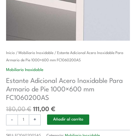
El
El
Estante
Inicio
/
Mobiliario Inoxidable
/ Estante Adicional Acero Inoxidable Para
precio
precio
Adicional
Armario de Pie 1000×600 mm FC1060200AS
original
actual
Acero
Mobiliario Inoxidable
era:
es:
Inoxidable
Estante Adicional Acero Inoxidable Para
180,00 €.
111,00 €.
Para
Armario de Pie 1000×600 mm
Armario
de
FC1060200AS
Pie
180,00
€
111,00
€
1000x600
mm
-
+
Añadir al carrito
FC1060200AS
cantidad
SKU:
FC1060200SAS
Categoría:
Mobiliario Inoxidable