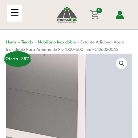
Ir
Inoxidable
al
0
Para
contenido
Armario
de
Pie
Home
»
Tienda
»
Mobiliario Inoxidable
»
Estante Adicional Acero
1000x600
Inoxidable Para Armario de Pie 1000×600 mm FC1060200AS
mm
FC1060200AS
¡Oferta -38%!
cantidad