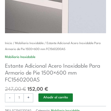
El
El
Estante
Inicio
/
Mobiliario Inoxidable
/ Estante Adicional Acero Inoxidable Para
precio
precio
Adicional
Armario de Pie 1500×600 mm FC1560200AS
original
actual
Acero
Mobiliario Inoxidable
era:
es:
Inoxidable
Estante Adicional Acero Inoxidable Para
247,00 €.
152,00 €.
Para
Armario de Pie 1500×600 mm
Armario
de
FC1560200AS
Pie
247,00
€
152,00
€
1500x600
mm
-
+
Añadir al carrito
FC1560200AS
cantidad
SKU:
FC1560200AS
Categoría:
Mobiliario Inoxidable