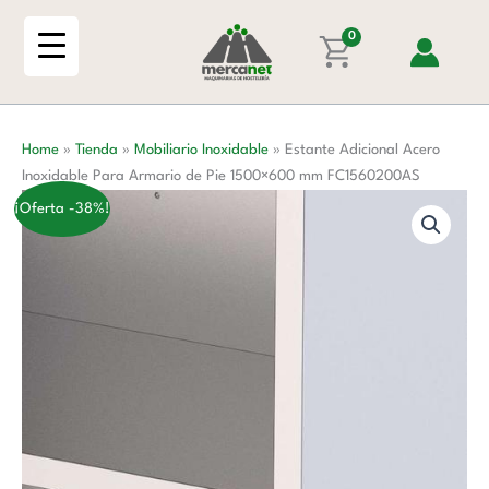
Ir
Inoxidable
al
0
Para
contenido
Armario
de
Pie
Home
»
Tienda
»
Mobiliario Inoxidable
»
Estante Adicional Acero
1500x600
Inoxidable Para Armario de Pie 1500×600 mm FC1560200AS
mm
FC1560200AS
¡Oferta -38%!
cantidad