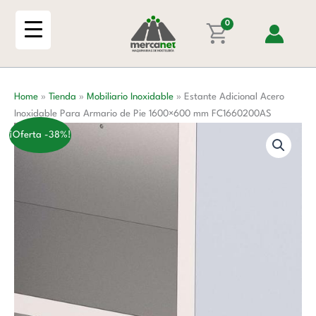
Ir
Inoxidable
al
0
Para
contenido
Armario
de
Pie
Home
»
Tienda
»
Mobiliario Inoxidable
»
Estante Adicional Acero
1600x600
Inoxidable Para Armario de Pie 1600×600 mm FC1660200AS
mm
FC1660200AS
¡Oferta -38%!
cantidad