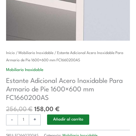
El
El
Estante
Inicio
/
Mobiliario Inoxidable
/ Estante Adicional Acero Inoxidable Para
precio
precio
Adicional
Armario de Pie 1600×600 mm FC1660200AS
original
actual
Acero
Mobiliario Inoxidable
era:
es:
Inoxidable
Estante Adicional Acero Inoxidable Para
256,00 €.
158,00 €.
Para
Armario de Pie 1600×600 mm
Armario
de
FC1660200AS
Pie
256,00
€
158,00
€
1600x600
mm
-
+
Añadir al carrito
FC1660200AS
cantidad
SKU:
FC1660200AS
Categoría:
Mobiliario Inoxidable