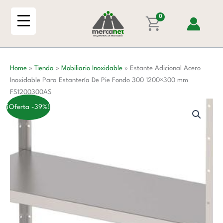
Ir
Inoxidable
al
0
Para
contenido
Estantería
De
Pie
Home
»
Tienda
»
Mobiliario Inoxidable
»
Estante Adicional Acero
Fondo
Inoxidable Para Estantería De Pie Fondo 300 1200×300 mm
300
FS1200300AS
1200x300
mm
¡Oferta -39%!
FS1200300AS
cantidad