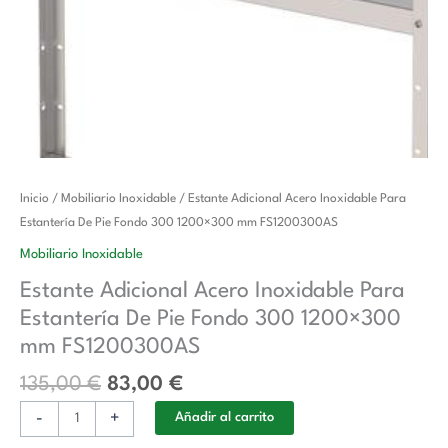
El
El
Estante
Inicio
/
Mobiliario Inoxidable
/ Estante Adicional Acero Inoxidable Para
precio
precio
Adicional
Estantería De Pie Fondo 300 1200×300 mm FS1200300AS
original
actual
Acero
Mobiliario Inoxidable
era:
es:
Inoxidable
Estante Adicional Acero Inoxidable Para
135,00 €.
83,00 €.
Para
Estantería De Pie Fondo 300 1200×300
Estantería
De
mm FS1200300AS
Pie
135,00
€
83,00
€
Fondo
300
-
+
Añadir al carrito
1200x300