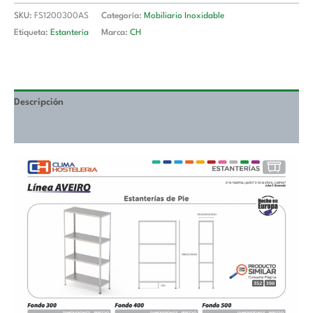
mm
SKU:
FS1200300AS
Categoría:
Mobiliario Inoxidable
FS1200300AS
Etiqueta:
Estantería
Marca:
CH
cantidad
Descripción
Valoraciones (0)