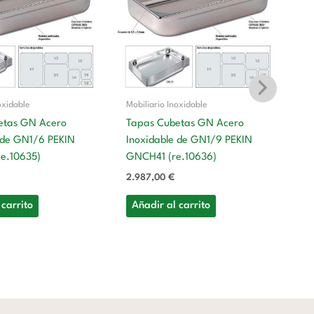
oxidable
Mobiliario Inoxidable
etas GN Acero
Tapas Cubetas GN Acero
 de GN1/6 PEKIN
Inoxidable de GN1/9 PEKIN
Mo
e.10635)
GNCH41 (re.10636)
T
2.987,00
€
In
G
 carrito
Añadir al carrito
4
A