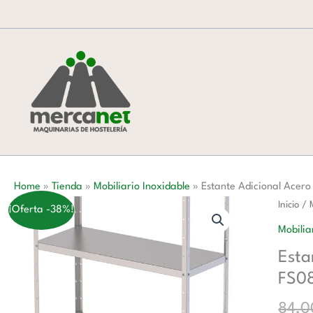
Ir
al
contenido
Home
»
Tienda
»
Mobiliario Inoxidable
»
Estante Adicional Acer
Estante
Inicio
/
¡Oferta -38%!
Adicion
Mobilia
Acero
Esta
Inoxida
FS0
Para
Estante
84,