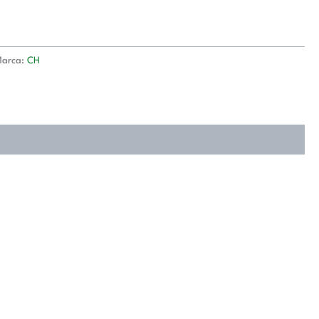
arca:
CH