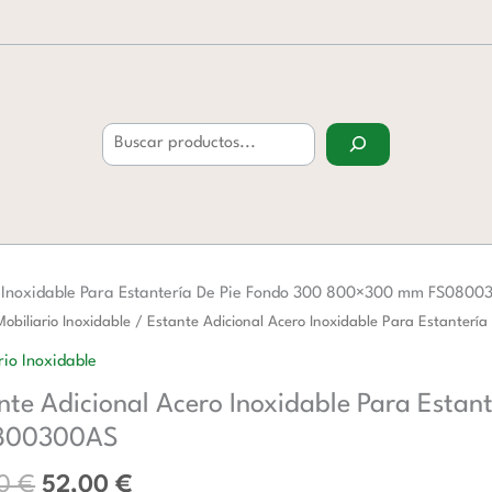
Buscar
o Inoxidable Para Estantería De Pie Fondo 300 800×300 mm FS080
El
El
Mobiliario Inoxidable
/ Estante Adicional Acero Inoxidable Para Estant
precio
precio
al
rio Inoxidable
original
actual
nte Adicional Acero Inoxidable Para Esta
era:
es:
ble
84,00 €.
52,00 €.
800300AS
ría
00
€
52,00
€