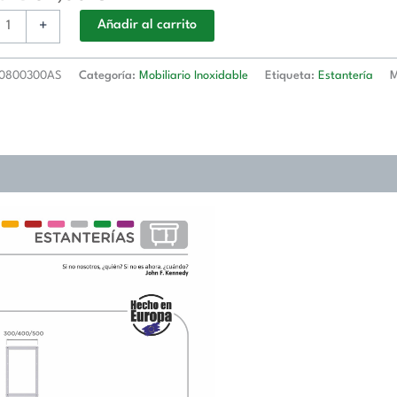
+
Añadir al carrito
0800300AS
Categoría:
Mobiliario Inoxidable
Etiqueta:
Estantería
M
00
0300AS
d