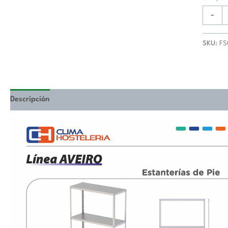
De
Pie
-
Fondo
300
SKU:
FS
800x3
mm
FS080
cantida
Descripción
Valoraciones (0)