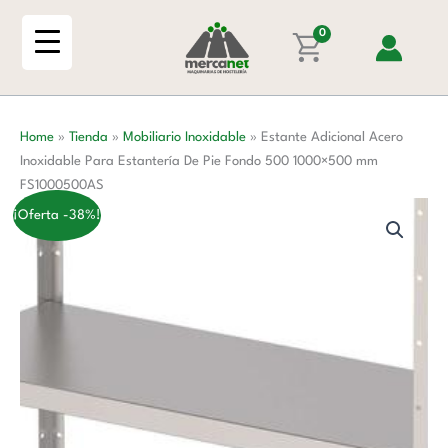
Ir
Inoxidable
al
0
Para
contenido
Estantería
De
Pie
Home
»
Tienda
»
Mobiliario Inoxidable
»
Estante Adicional Acero
Fondo
Inoxidable Para Estantería De Pie Fondo 500 1000×500 mm
500
FS1000500AS
1000x500
mm
¡Oferta -38%!
FS1000500AS
cantidad