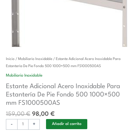
El
El
Estante
Inicio
/
Mobiliario Inoxidable
/ Estante Adicional Acero Inoxidable Para
precio
precio
Adicional
Estantería De Pie Fondo 500 1000×500 mm FS1000500AS
original
actual
Acero
Mobiliario Inoxidable
era:
es:
Inoxidable
Estante Adicional Acero Inoxidable Para
159,00 €.
98,00 €.
Para
Estantería De Pie Fondo 500 1000×500
Estantería
De
mm FS1000500AS
Pie
159,00
€
98,00
€
Fondo
500
-
+
Añadir al carrito
1000x500