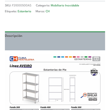
mm
SKU:
FS1000500AS
Categoría:
Mobiliario Inoxidable
FS1000500AS
Etiqueta:
Estantería
Marca:
CH
cantidad
Descripción
Valoraciones (0)