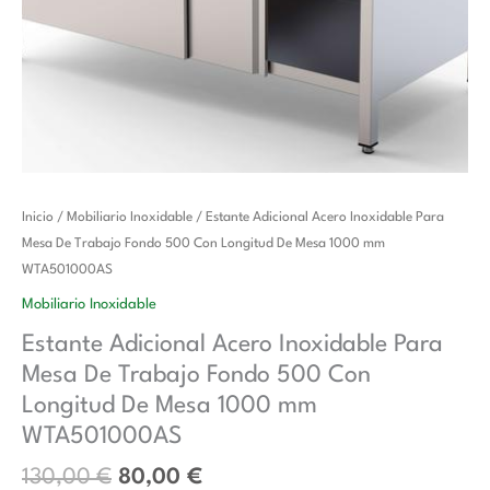
El
El
Estante
Inicio
/
Mobiliario Inoxidable
/ Estante Adicional Acero Inoxidable Para
precio
precio
Adicional
Mesa De Trabajo Fondo 500 Con Longitud De Mesa 1000 mm
original
actual
Acero
WTA501000AS
era:
es:
Inoxidable
Mobiliario Inoxidable
130,00 €.
80,00 €.
Para
Estante Adicional Acero Inoxidable Para
Mesa
Mesa De Trabajo Fondo 500 Con
De
Trabajo
Longitud De Mesa 1000 mm
Fondo
WTA501000AS
500
130,00
€
80,00
€
Con