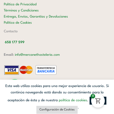
Política de Privacidad
Términos y Condiciones
Entrega, Envíos, Garantías y Devoluciones
Política de Cookies
Contacto
658 177 599
Email:
info@mercanethosteleria.com
Carrer de Loreto, 13-15, Letra C (Local) Les Corts, 08029 Barcelona.
Esta web utiliza cookies para una mejor experiencia de usuario. Si
Mercanet © 2026.
| Diseñado por
Avanzada Digital
| Webmaster
OWH
continúa navegando está dando su consentimiento para la
0
Cloud
aceptación de ésta y de nuestra
política de cookies
.
Aceptar
Facebook
Linkedin
Instagram
`
Configuración de Cookies