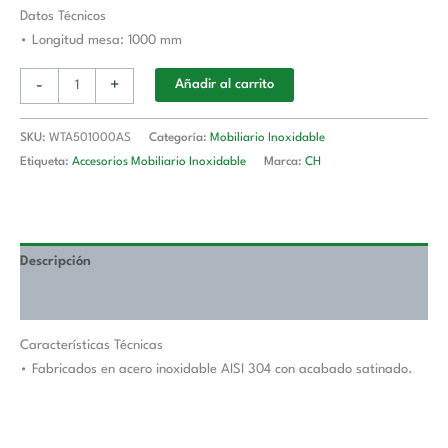
Longitud
Datos Técnicos
De
• Longitud mesa: 1000 mm
Mesa
-
+
Añadir al carrito
1000
mm
WTA501000AS
SKU:
WTA501000AS
Categoría:
Mobiliario Inoxidable
cantidad
Etiqueta:
Accesorios Mobiliario Inoxidable
Marca:
CH
Descripción
Valoraciones (0)
Características Técnicas
• Fabricados en acero inoxidable AISI 304 con acabado satinado.