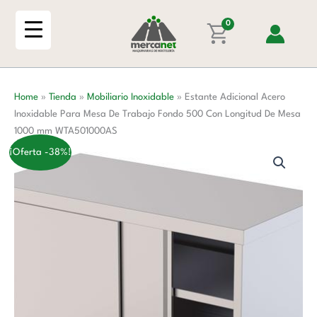
Ir
Inoxidable
al
0
Para
contenido
Mesa
De
Trabajo
Home
»
Tienda
»
Mobiliario Inoxidable
»
Estante Adicional Acero
Fondo
Inoxidable Para Mesa De Trabajo Fondo 500 Con Longitud De Mesa
500
1000 mm WTA501000AS
Con
Longitud
¡Oferta -38%!
De
Mesa
1000
mm
WTA501000AS
cantidad