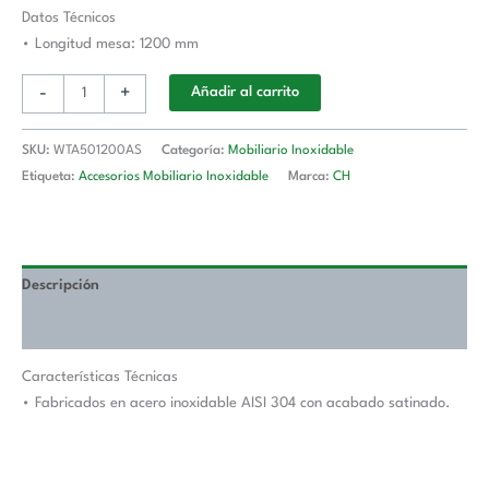
Longitud
Datos Técnicos
De
• Longitud mesa: 1200 mm
Mesa
-
+
Añadir al carrito
1200
mm
WTA501200AS
SKU:
WTA501200AS
Categoría:
Mobiliario Inoxidable
cantidad
Etiqueta:
Accesorios Mobiliario Inoxidable
Marca:
CH
Descripción
Valoraciones (0)
Características Técnicas
• Fabricados en acero inoxidable AISI 304 con acabado satinado.