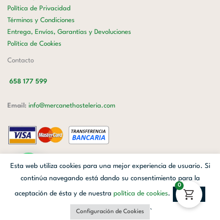
Política de Privacidad
Términos y Condiciones
Entrega, Envíos, Garantías y Devoluciones
Política de Cookies
Contacto
658 177 599
Email:
info@mercanethosteleria.com
Carrer de Loreto, 13-15, Letra C (Local) Les Corts, 08029 Barcelona.
Esta web utiliza cookies para una mejor experiencia de usuario. Si
Mercanet © 2026.
| Diseñado por
Avanzada Digital
| Webmaster
OWH
continúa navegando está dando su consentimiento para la
0
Cloud
aceptación de ésta y de nuestra
política de cookies
.
Aceptar
Facebook
Linkedin
Instagram
`
Configuración de Cookies