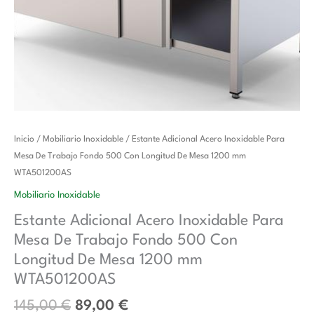
El
El
Estante
Inicio
/
Mobiliario Inoxidable
/ Estante Adicional Acero Inoxidable Para
precio
precio
Adicional
Mesa De Trabajo Fondo 500 Con Longitud De Mesa 1200 mm
original
actual
Acero
WTA501200AS
era:
es:
Inoxidable
Mobiliario Inoxidable
145,00 €.
89,00 €.
Para
Estante Adicional Acero Inoxidable Para
Mesa
Mesa De Trabajo Fondo 500 Con
De
Trabajo
Longitud De Mesa 1200 mm
Fondo
WTA501200AS
500
145,00
€
89,00
€
Con