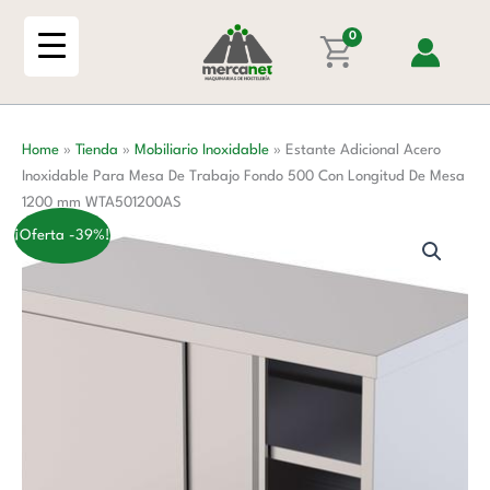
Ir
Inoxidable
al
0
Para
contenido
Mesa
De
Trabajo
Home
»
Tienda
»
Mobiliario Inoxidable
»
Estante Adicional Acero
Fondo
Inoxidable Para Mesa De Trabajo Fondo 500 Con Longitud De Mesa
500
1200 mm WTA501200AS
Con
Longitud
¡Oferta -39%!
De
Mesa
1200
mm
WTA501200AS
cantidad