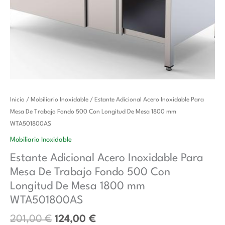
El
El
Estante
Inicio
/
Mobiliario Inoxidable
/ Estante Adicional Acero Inoxidable Para
precio
precio
Adicional
Mesa De Trabajo Fondo 500 Con Longitud De Mesa 1800 mm
original
actual
Acero
WTA501800AS
era:
es:
Inoxidable
Mobiliario Inoxidable
201,00 €.
124,00 €.
Para
Estante Adicional Acero Inoxidable Para
Mesa
Mesa De Trabajo Fondo 500 Con
De
Trabajo
Longitud De Mesa 1800 mm
Fondo
WTA501800AS
500
201,00
€
124,00
€
Con