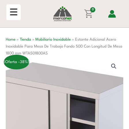
Ir
Inoxidable
al
0
Para
contenido
Mesa
De
Trabajo
Home
»
Tienda
»
Mobiliario Inoxidable
»
Estante Adicional Acero
Fondo
Inoxidable Para Mesa De Trabajo Fondo 500 Con Longitud De Mesa
500
1800 mm WTA501800AS
Con
Longitud
¡Oferta -38%!
De
Mesa
1800
mm
WTA501800AS
cantidad