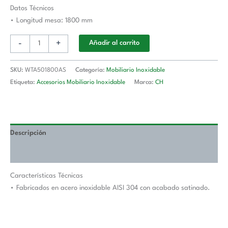
Longitud
Datos Técnicos
De
• Longitud mesa: 1800 mm
Mesa
-
+
Añadir al carrito
1800
mm
WTA501800AS
SKU:
WTA501800AS
Categoría:
Mobiliario Inoxidable
cantidad
Etiqueta:
Accesorios Mobiliario Inoxidable
Marca:
CH
Descripción
Valoraciones (0)
Características Técnicas
• Fabricados en acero inoxidable AISI 304 con acabado satinado.