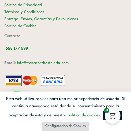
Política de Privacidad
Términos y Condiciones
Entrega, Envíos, Garantías y Devoluciones
Política de Cookies
Contacto
658 177 599
Email:
info@mercanethosteleria.com
Carrer de Loreto, 13-15, Letra C (Local) Les Corts, 08029 Barcelona.
Esta web utiliza cookies para una mejor experiencia de usuario. Si
Mercanet © 2026.
| Diseñado por
Avanzada Digital
| Webmaster
OWH
continúa navegando está dando su consentimiento para la
0
Cloud
aceptación de ésta y de nuestra
política de cookies
.
Aceptar
Facebook
Linkedin
Instagram
`
Configuración de Cookies