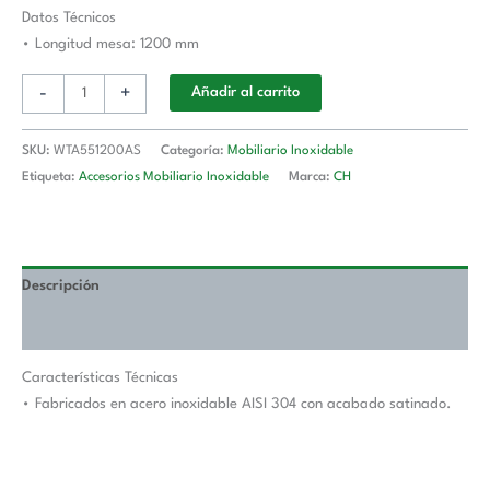
Longitud
Datos Técnicos
De
• Longitud mesa: 1200 mm
Mesa
-
+
Añadir al carrito
1200
mm
WTA551200AS
SKU:
WTA551200AS
Categoría:
Mobiliario Inoxidable
cantidad
Etiqueta:
Accesorios Mobiliario Inoxidable
Marca:
CH
Descripción
Valoraciones (0)
Características Técnicas
• Fabricados en acero inoxidable AISI 304 con acabado satinado.