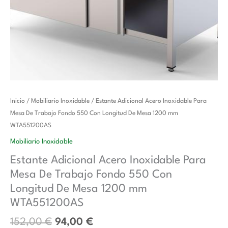
El
El
Estante
Inicio
/
Mobiliario Inoxidable
/ Estante Adicional Acero Inoxidable Para
precio
precio
Adicional
Mesa De Trabajo Fondo 550 Con Longitud De Mesa 1200 mm
original
actual
Acero
WTA551200AS
era:
es:
Inoxidable
Mobiliario Inoxidable
152,00 €.
94,00 €.
Para
Estante Adicional Acero Inoxidable Para
Mesa
Mesa De Trabajo Fondo 550 Con
De
Trabajo
Longitud De Mesa 1200 mm
Fondo
WTA551200AS
550
152,00
€
94,00
€
Con