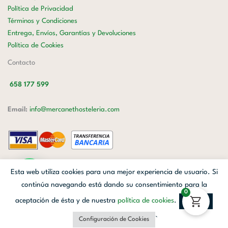
Política de Privacidad
Términos y Condiciones
Entrega, Envíos, Garantías y Devoluciones
Política de Cookies
Contacto
658 177 599
Email:
info@mercanethosteleria.com
Carrer de Loreto, 13-15, Letra C (Local) Les Corts, 08029 Barcelona.
Esta web utiliza cookies para una mejor experiencia de usuario. Si
Mercanet © 2026.
| Diseñado por
Avanzada Digital
| Webmaster
OWH
continúa navegando está dando su consentimiento para la
0
Cloud
aceptación de ésta y de nuestra
política de cookies
.
Aceptar
Facebook
Linkedin
Instagram
`
Configuración de Cookies