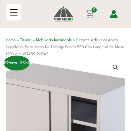
Ir
Inoxidable
al
0
Para
contenido
Mesa
De
Trabajo
Home
»
Tienda
»
Mobiliario Inoxidable
»
Estante Adicional Acero
Fondo
Inoxidable Para Mesa De Trabajo Fondo 550 Con Longitud De Mesa
550
1200 mm WTA551200AS
Con
Longitud
¡Oferta -38%!
De
Mesa
1200
mm
WTA551200AS
cantidad