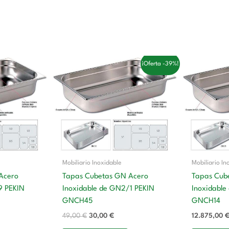
El
El
¡Oferta -39%!
precio
precio
original
actual
era:
es:
49,00 €.
30,00 €.
Mobiliario Inoxidable
Mobiliario In
Acero
Tapas Cubetas GN Acero
Tapas Cub
9 PEKIN
Inoxidable de GN2/1 PEKIN
Inoxidable
GNCH45
GNCH14
49,00
€
30,00
€
12.875,00