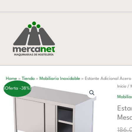
Ir
al
contenido
Home
»
Tienda
»
Mobiliario Inoxidable
»
Estante Adicional Acer
Estante
Inicio
/
¡Oferta -38%!
Adicion
Mobilia
Acero
Esta
Inoxida
Mes
Para
Mesa
186,