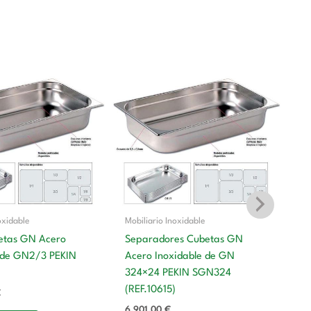
oxidable
Mobiliario Inoxidable
etas GN Acero
Separadores Cubetas GN
 de GN2/3 PEKIN
Acero Inoxidable de GN
Mo
324×24 PEKIN SGN324
S
(REF.10615)
€
Ac
6.901,00
€