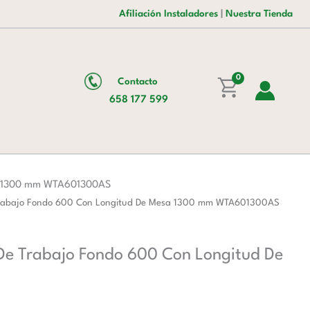
es:
era:
Inoxidable
Afiliación Instaladores
|
Nuestra Tienda
115,00 €.
186,00 €.
Para
Mesa
De
Trabajo
0
Contacto
Fondo
658 177 599
600
Con
Longitud
De
Mesa
esa 1300 mm WTA601300AS
1300
e Trabajo Fondo 600 Con Longitud De Mesa 1300 mm WTA601300AS
mm
WTA601300AS
 De Trabajo Fondo 600 Con Longitud De
cantidad