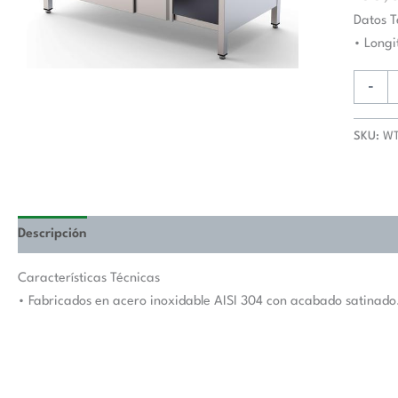
De
Datos T
Trabaj
• Long
Fondo
600
-
Con
Longitu
SKU:
WT
De
Mesa
1300
mm
WTA60
Descripción
Valoraciones (0)
cantida
Características Técnicas
• Fabricados en acero inoxidable AISI 304 con acabado satinado