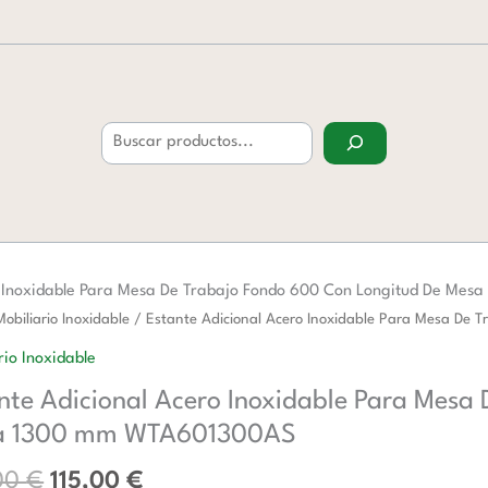
Buscar
o Inoxidable Para Mesa De Trabajo Fondo 600 Con Longitud De M
El
El
Mobiliario Inoxidable
/ Estante Adicional Acero Inoxidable Para Mesa D
precio
precio
al
rio Inoxidable
original
actual
nte Adicional Acero Inoxidable Para Mesa
era:
es:
ble
186,00 €.
115,00 €.
a 1300 mm WTA601300AS
00
€
115,00
€