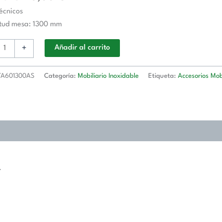
écnicos
o
itud mesa: 1300 mm
+
Añadir al carrito
d
A601300AS
Categoría:
Mobiliario Inoxidable
Etiqueta:
Accesorios Mobi
1300AS
d
.