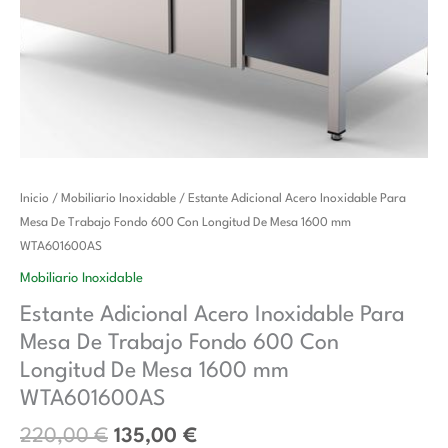
El
El
Estante
Inicio
/
Mobiliario Inoxidable
/ Estante Adicional Acero Inoxidable Para
precio
precio
Adicional
Mesa De Trabajo Fondo 600 Con Longitud De Mesa 1600 mm
original
actual
Acero
WTA601600AS
era:
es:
Inoxidable
Mobiliario Inoxidable
220,00 €.
135,00 €.
Para
Estante Adicional Acero Inoxidable Para
Mesa
Mesa De Trabajo Fondo 600 Con
De
Trabajo
Longitud De Mesa 1600 mm
Fondo
WTA601600AS
600
220,00
€
135,00
€
Con