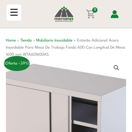
Ir
Inoxidable
al
0
Para
contenido
Mesa
De
Trabajo
Home
»
Tienda
»
Mobiliario Inoxidable
»
Estante Adicional Acero
Fondo
Inoxidable Para Mesa De Trabajo Fondo 600 Con Longitud De Mesa
600
1600 mm WTA601600AS
Con
Longitud
¡Oferta -39%!
De
Mesa
1600
mm
WTA601600AS
cantidad