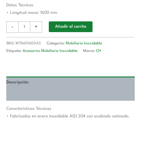
Longitud
Datos Técnicos
De
• Longitud mesa: 1600 mm
Mesa
-
+
Añadir al carrito
1600
mm
WTA601600AS
SKU:
WTA601600AS
Categoría:
Mobiliario Inoxidable
cantidad
Etiqueta:
Accesorios Mobiliario Inoxidable
Marca:
CH
Descripción
Valoraciones (0)
Características Técnicas
• Fabricados en acero inoxidable AISI 304 con acabado satinado.