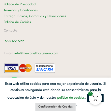
Política de Privacidad
Términos y Condiciones
Entrega, Envíos, Garantías y Devoluciones
Política de Cookies
Contacto
658 177 599
Email:
info@mercanethosteleria.com
Carrer de Loreto, 13-15, Letra C (Local) Les Corts, 08029 Barcelona.
Esta web utiliza cookies para una mejor experiencia de usuario. Si
Mercanet © 2026.
| Diseñado por
Avanzada Digital
| Webmaster
OWH
continúa navegando está dando su consentimiento para la
0
Cloud
aceptación de ésta y de nuestra
política de cookies
.
Aceptar
Facebook
Linkedin
Instagram
`
Configuración de Cookies