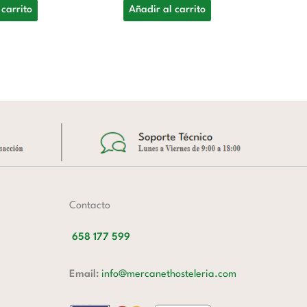
G
 carrito
Añadir al carrito
4
A
Contacto
658 177 599
Email:
info@mercanethosteleria.com