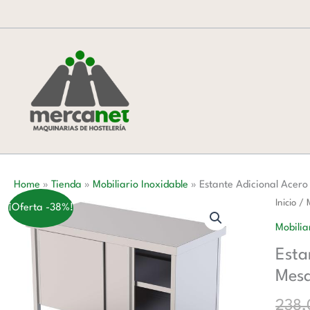
Ir
al
contenido
Home
»
Tienda
»
Mobiliario Inoxidable
»
Estante Adicional Acer
Estante
Inicio
/
¡Oferta -38%!
Adicion
Mobilia
Acero
Esta
Inoxida
Mes
Para
Mesa
238