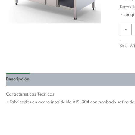
De
Datos T
Trabaj
• Long
Fondo
600
-
Con
Longitu
SKU:
WT
De
Mesa
1700
mm
WTA60
Descripción
Valoraciones (0)
cantida
Características Técnicas
• Fabricados en acero inoxidable AISI 304 con acabado satinado