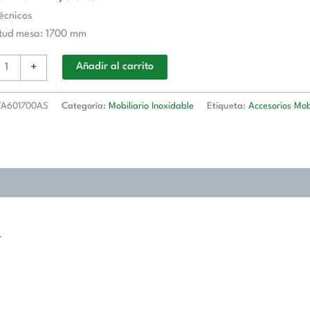
écnicos
o
itud mesa: 1700 mm
+
Añadir al carrito
d
A601700AS
Categoría:
Mobiliario Inoxidable
Etiqueta:
Accesorios Mobi
1700AS
d
.