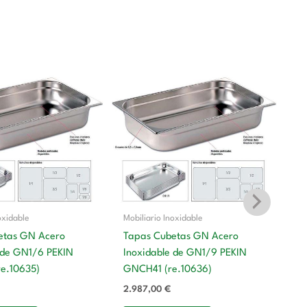
oxidable
Mobiliario Inoxidable
etas GN Acero
Tapas Cubetas GN Acero
 de GN1/6 PEKIN
Inoxidable de GN1/9 PEKIN
Mo
e.10635)
GNCH41 (re.10636)
T
2.987,00
€
In