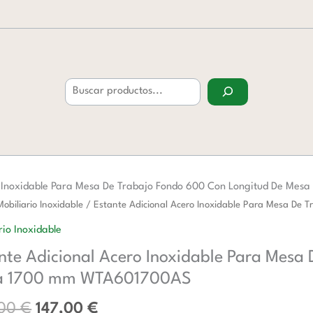
Buscar
o Inoxidable Para Mesa De Trabajo Fondo 600 Con Longitud De M
El
El
Mobiliario Inoxidable
/ Estante Adicional Acero Inoxidable Para Mesa D
precio
precio
al
rio Inoxidable
original
actual
nte Adicional Acero Inoxidable Para Mesa
era:
es:
ble
238,00 €.
147,00 €.
a 1700 mm WTA601700AS
,00
€
147,00
€