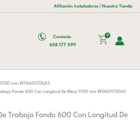
es:
era:
Inoxidable
Afiliación Instaladores
|
Nuestra Tienda
147,00 €.
238,00 €.
Para
Mesa
De
Trabajo
0
Contacto
Fondo
658 177 599
600
Con
Longitud
De
Mesa
esa 1700 mm WTA601700AS
1700
e Trabajo Fondo 600 Con Longitud De Mesa 1700 mm WTA601700AS
mm
WTA601700AS
 De Trabajo Fondo 600 Con Longitud De
cantidad