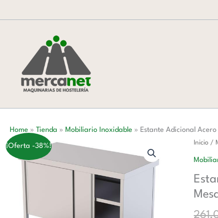
Ir
al
contenido
Home
»
Tienda
»
Mobiliario Inoxidable
»
Estante Adicional Acer
Estante
Inicio
/
¡Oferta -38%!
Adicion
Mobilia
Acero
Esta
Inoxida
Mes
Para
Mesa
261,