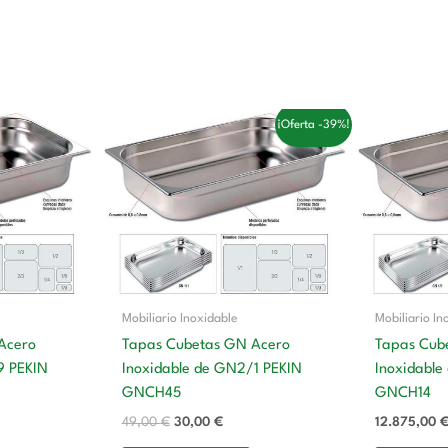
El
El
¡Oferta -39%!
precio
precio
original
actual
era:
es:
49,00 €.
30,00 €.
Mobiliario Inoxidable
Mobiliario In
Acero
Tapas Cubetas GN Acero
Tapas Cub
9 PEKIN
Inoxidable de GN2/1 PEKIN
Inoxidable
GNCH45
GNCH14
49,00
€
30,00
€
12.875,00