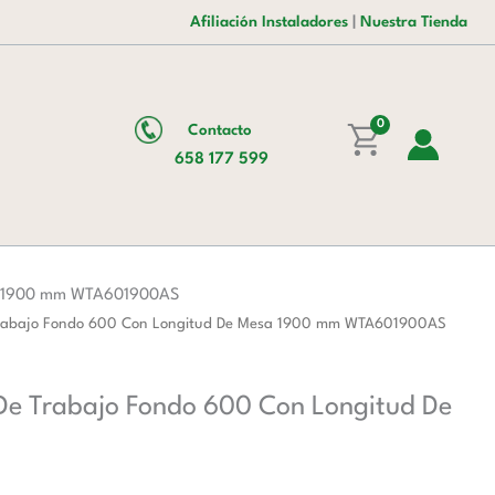
es:
era:
Inoxidable
Afiliación Instaladores
|
Nuestra Tienda
161,00 €.
261,00 €.
Para
Mesa
De
Trabajo
0
Contacto
Fondo
658 177 599
600
Con
Longitud
De
Mesa
esa 1900 mm WTA601900AS
1900
e Trabajo Fondo 600 Con Longitud De Mesa 1900 mm WTA601900AS
mm
WTA601900AS
 De Trabajo Fondo 600 Con Longitud De
cantidad