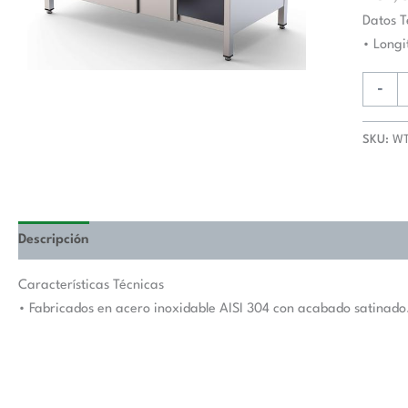
De
Datos T
Trabaj
• Long
Fondo
600
-
Con
Longitu
SKU:
WT
De
Mesa
1900
mm
WTA60
Descripción
Valoraciones (0)
cantida
Características Técnicas
• Fabricados en acero inoxidable AISI 304 con acabado satinado