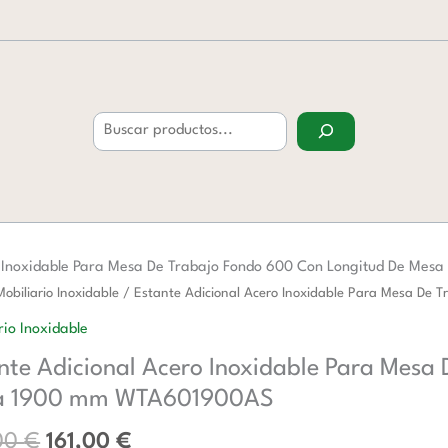
Buscar
o Inoxidable Para Mesa De Trabajo Fondo 600 Con Longitud De M
El
El
Mobiliario Inoxidable
/ Estante Adicional Acero Inoxidable Para Mesa D
precio
precio
al
rio Inoxidable
original
actual
nte Adicional Acero Inoxidable Para Mesa
era:
es:
ble
261,00 €.
161,00 €.
a 1900 mm WTA601900AS
00
€
161,00
€