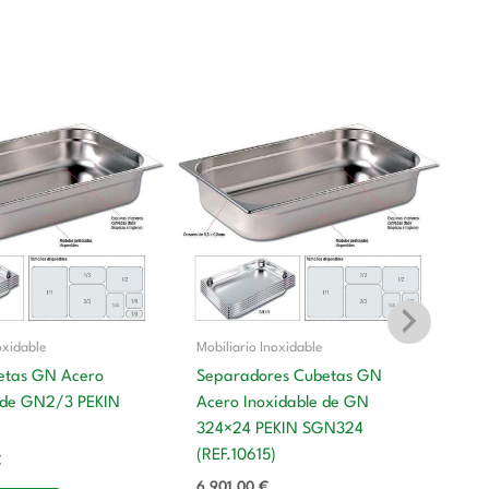
oxidable
Mobiliario Inoxidable
etas GN Acero
Separadores Cubetas GN
 de GN2/3 PEKIN
Acero Inoxidable de GN
Mo
324×24 PEKIN SGN324
S
(REF.10615)
€
Ac
6.901,00
€