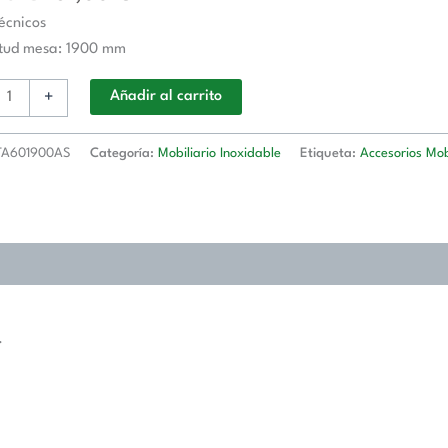
écnicos
o
itud mesa: 1900 mm
+
Añadir al carrito
d
A601900AS
Categoría:
Mobiliario Inoxidable
Etiqueta:
Accesorios Mob
1900AS
d
.