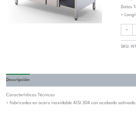
De
Datos T
Trabaj
• Long
Fondo
700
-
Con
Longitu
SKU:
WT
De
Mesa
1200
mm
WTA70
Descripción
Valoraciones (0)
cantida
Características Técnicas
• Fabricados en acero inoxidable AISI 304 con acabado satinado