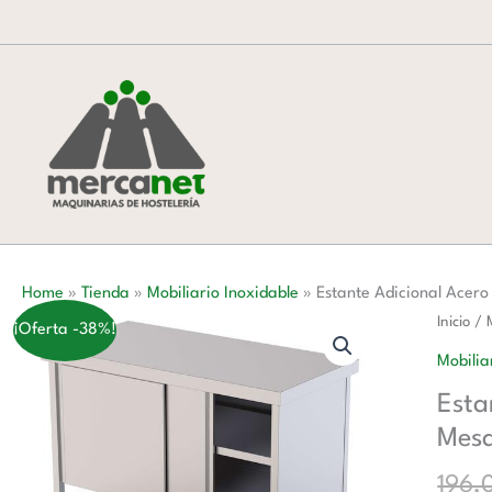
Ir
al
contenido
Home
»
Tienda
»
Mobiliario Inoxidable
»
Estante Adicional Acer
Estante
Inicio
/
¡Oferta -38%!
Adicion
Mobilia
Acero
Esta
Inoxida
Mes
Para
Mesa
196,