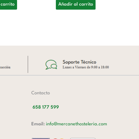
G
 carrito
Añadir al carrito
12
A
Contacto
658 177 599
Email:
info@mercanethosteleria.com