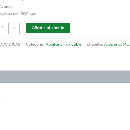
écnicos
o
itud mesa: 1200 mm
+
Añadir al carrito
d
A701200AS
Categoría:
Mobiliario Inoxidable
Etiqueta:
Accesorios Mobi
1200AS
d
.