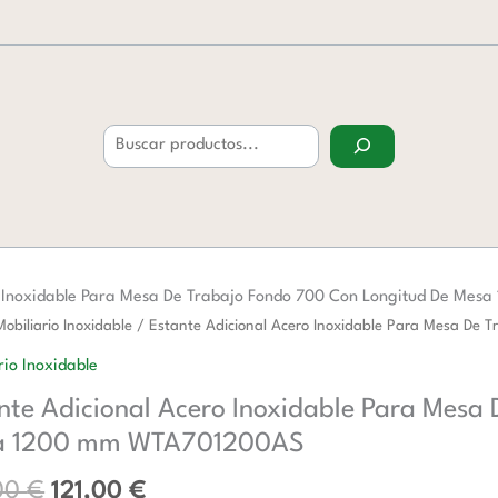
Buscar
o Inoxidable Para Mesa De Trabajo Fondo 700 Con Longitud De M
El
El
Mobiliario Inoxidable
/ Estante Adicional Acero Inoxidable Para Mesa D
precio
precio
al
rio Inoxidable
original
actual
nte Adicional Acero Inoxidable Para Mesa
era:
es:
ble
196,00 €.
121,00 €.
a 1200 mm WTA701200AS
00
€
121,00
€