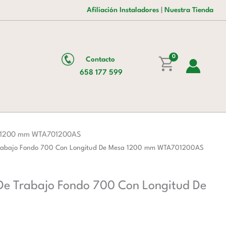
es:
era:
Inoxidable
Afiliación Instaladores
|
Nuestra Tienda
121,00 €.
196,00 €.
Para
Mesa
De
Trabajo
0
Contacto
Fondo
658 177 599
700
Con
Longitud
De
Mesa
esa 1200 mm WTA701200AS
1200
e Trabajo Fondo 700 Con Longitud De Mesa 1200 mm WTA701200AS
mm
WTA701200AS
 De Trabajo Fondo 700 Con Longitud De
cantidad