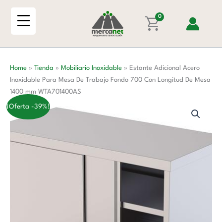
Ir
Inoxidable
al
0
Para
contenido
Mesa
De
Trabajo
Home
»
Tienda
»
Mobiliario Inoxidable
»
Estante Adicional Acero
Fondo
Inoxidable Para Mesa De Trabajo Fondo 700 Con Longitud De Mesa
700
1400 mm WTA701400AS
Con
Longitud
¡Oferta -39%!
De
Mesa
1400
mm
WTA701400AS
cantidad