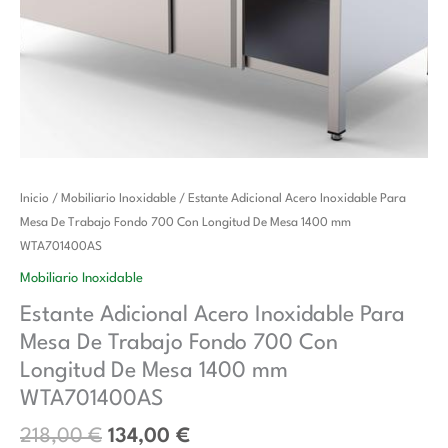
El
El
Estante
Inicio
/
Mobiliario Inoxidable
/ Estante Adicional Acero Inoxidable Para
precio
precio
Adicional
Mesa De Trabajo Fondo 700 Con Longitud De Mesa 1400 mm
original
actual
Acero
WTA701400AS
era:
es:
Inoxidable
Mobiliario Inoxidable
218,00 €.
134,00 €.
Para
Estante Adicional Acero Inoxidable Para
Mesa
Mesa De Trabajo Fondo 700 Con
De
Trabajo
Longitud De Mesa 1400 mm
Fondo
WTA701400AS
700
218,00
€
134,00
€
Con