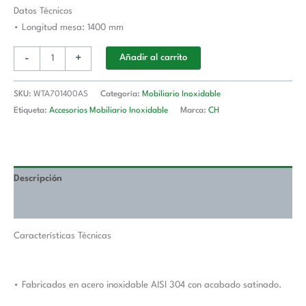
Longitud
Datos Técnicos
De
• Longitud mesa: 1400 mm
Mesa
-
+
Añadir al carrito
1400
mm
WTA701400AS
SKU:
WTA701400AS
Categoría:
Mobiliario Inoxidable
cantidad
Etiqueta:
Accesorios Mobiliario Inoxidable
Marca:
CH
Descripción
Valoraciones (0)
Características Técnicas
• Fabricados en acero inoxidable AISI 304 con acabado satinado.