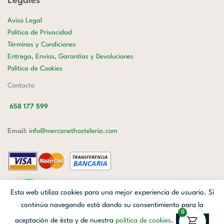
Legales
Aviso Legal
Política de Privacidad
Términos y Condiciones
Entrega, Envíos, Garantías y Devoluciones
Política de Cookies
Contacto
658 177 599
Email:
info@mercanethosteleria.com
Carrer de Loreto, 13-15, Letra C (Local) Les Corts, 08029 Barcelona.
Esta web utiliza cookies para una mejor experiencia de usuario. Si
Mercanet © 2026.
| Diseñado por
Avanzada Digital
| Webmaster
OWH
continúa navegando está dando su consentimiento para la
0
Cloud
aceptación de ésta y de nuestra
política de cookies
.
Aceptar