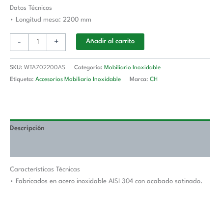
Longitud
Datos Técnicos
De
• Longitud mesa: 2200 mm
Mesa
-
+
Añadir al carrito
2200
mm
WTA702200AS
SKU:
WTA702200AS
Categoría:
Mobiliario Inoxidable
cantidad
Etiqueta:
Accesorios Mobiliario Inoxidable
Marca:
CH
Descripción
Valoraciones (0)
Características Técnicas
• Fabricados en acero inoxidable AISI 304 con acabado satinado.