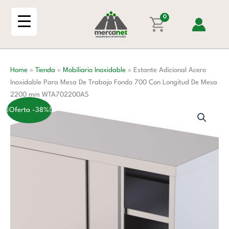
Ir
Inoxidable
al
0
Para
contenido
Mesa
De
Trabajo
Home
»
Tienda
»
Mobiliario Inoxidable
»
Estante Adicional Acero
Fondo
Inoxidable Para Mesa De Trabajo Fondo 700 Con Longitud De Mesa
700
2200 mm WTA702200AS
Con
Longitud
¡Oferta -38%!
De
Mesa
2200
mm
WTA702200AS
cantidad