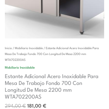
El
El
Estante
Inicio
/
Mobiliario Inoxidable
/ Estante Adicional Acero Inoxidable Para
precio
precio
Adicional
Mesa De Trabajo Fondo 700 Con Longitud De Mesa 2200 mm
original
actual
Acero
WTA702200AS
era:
es:
Inoxidable
Mobiliario Inoxidable
294,00 €.
181,00 €.
Para
Estante Adicional Acero Inoxidable Para
Mesa
Mesa De Trabajo Fondo 700 Con
De
Trabajo
Longitud De Mesa 2200 mm
Fondo
WTA702200AS
700
294,00
€
181,00
€
Con