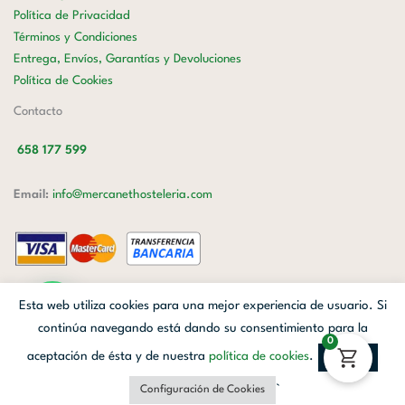
Política de Privacidad
Términos y Condiciones
Entrega, Envíos, Garantías y Devoluciones
Política de Cookies
Contacto
658 177 599
Email:
info@mercanethosteleria.com
Carrer de Loreto, 13-15, Letra C (Local) Les Corts, 08029 Barcelona.
Esta web utiliza cookies para una mejor experiencia de usuario. Si
Mercanet © 2026.
| Diseñado por
Avanzada Digital
| Webmaster
OWH
continúa navegando está dando su consentimiento para la
0
Cloud
aceptación de ésta y de nuestra
política de cookies
.
Aceptar
Facebook
Linkedin
Instagram
`
Configuración de Cookies