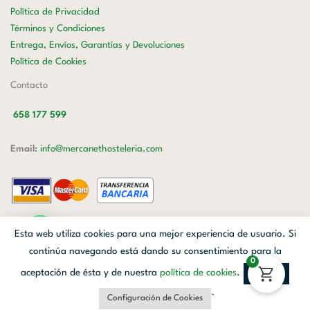
Política de Privacidad
Términos y Condiciones
Entrega, Envíos, Garantías y Devoluciones
Política de Cookies
Contacto
658 177 599
Email:
info@mercanethosteleria.com
Carrer de Loreto, 13-15, Letra C (Local) Les Corts, 08029 Barcelona.
Esta web utiliza cookies para una mejor experiencia de usuario. Si
Mercanet © 2026.
| Diseñado por
Avanzada Digital
| Webmaster
OWH
continúa navegando está dando su consentimiento para la
0
Cloud
aceptación de ésta y de nuestra
política de cookies
.
Aceptar
Facebook
Linkedin
Instagram
`
Configuración de Cookies