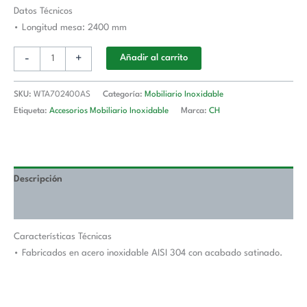
Longitud
Datos Técnicos
De
• Longitud mesa: 2400 mm
Mesa
-
+
Añadir al carrito
2400
mm
WTA702400AS
SKU:
WTA702400AS
Categoría:
Mobiliario Inoxidable
cantidad
Etiqueta:
Accesorios Mobiliario Inoxidable
Marca:
CH
Descripción
Valoraciones (0)
Características Técnicas
• Fabricados en acero inoxidable AISI 304 con acabado satinado.