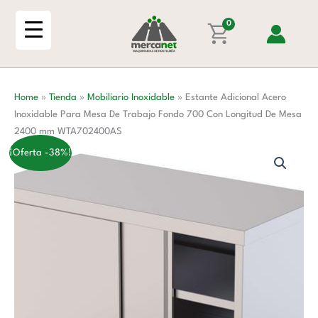
Ir
Inoxidable
al
0
Para
contenido
Mesa
De
Trabajo
Home
»
Tienda
»
Mobiliario Inoxidable
»
Estante Adicional Acero
Fondo
Inoxidable Para Mesa De Trabajo Fondo 700 Con Longitud De Mesa
700
2400 mm WTA702400AS
Con
Longitud
¡Oferta -38%!
De
Mesa
2400
mm
WTA702400AS
cantidad