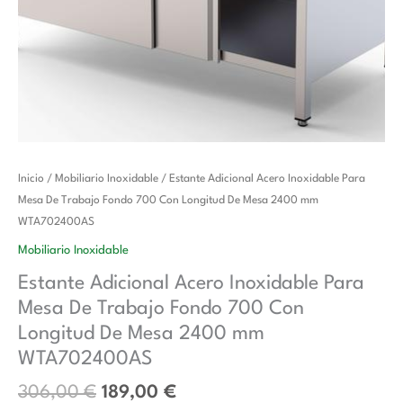
El
El
Estante
Inicio
/
Mobiliario Inoxidable
/ Estante Adicional Acero Inoxidable Para
precio
precio
Adicional
Mesa De Trabajo Fondo 700 Con Longitud De Mesa 2400 mm
original
actual
Acero
WTA702400AS
era:
es:
Inoxidable
Mobiliario Inoxidable
306,00 €.
189,00 €.
Para
Estante Adicional Acero Inoxidable Para
Mesa
Mesa De Trabajo Fondo 700 Con
De
Trabajo
Longitud De Mesa 2400 mm
Fondo
WTA702400AS
700
306,00
€
189,00
€
Con