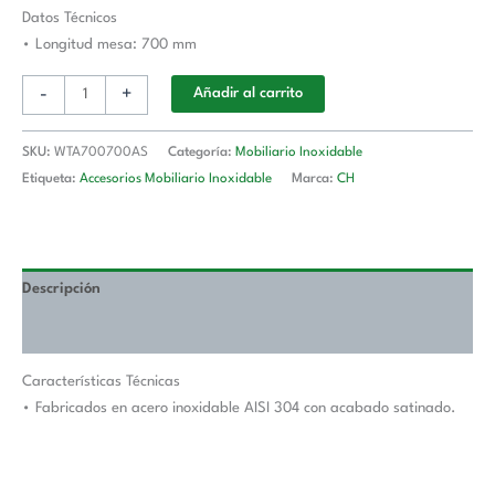
Longitud
Datos Técnicos
De
• Longitud mesa: 700 mm
Mesa
-
+
Añadir al carrito
700
mm
WTA700700AS
SKU:
WTA700700AS
Categoría:
Mobiliario Inoxidable
cantidad
Etiqueta:
Accesorios Mobiliario Inoxidable
Marca:
CH
Descripción
Valoraciones (0)
Características Técnicas
• Fabricados en acero inoxidable AISI 304 con acabado satinado.