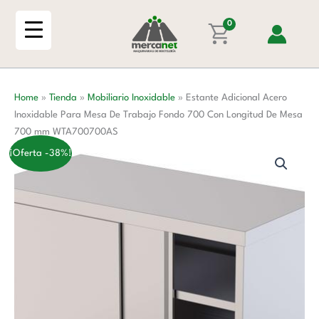
Ir
Inoxidable
al
0
Para
contenido
Mesa
De
Trabajo
Home
»
Tienda
»
Mobiliario Inoxidable
»
Estante Adicional Acero
Fondo
Inoxidable Para Mesa De Trabajo Fondo 700 Con Longitud De Mesa
700
700 mm WTA700700AS
Con
Longitud
¡Oferta -38%!
De
Mesa
700
mm
WTA700700AS
cantidad