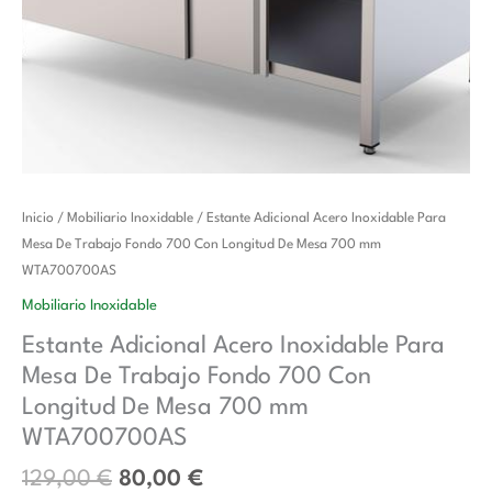
El
El
Estante
Inicio
/
Mobiliario Inoxidable
/ Estante Adicional Acero Inoxidable Para
precio
precio
Adicional
Mesa De Trabajo Fondo 700 Con Longitud De Mesa 700 mm
original
actual
Acero
WTA700700AS
era:
es:
Inoxidable
Mobiliario Inoxidable
129,00 €.
80,00 €.
Para
Estante Adicional Acero Inoxidable Para
Mesa
Mesa De Trabajo Fondo 700 Con
De
Trabajo
Longitud De Mesa 700 mm
Fondo
WTA700700AS
700
129,00
€
80,00
€
Con