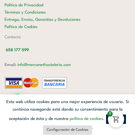
Política de Privacidad
Términos y Condiciones
Entrega, Envíos, Garantías y Devoluciones
Política de Cookies
Contacto
658 177 599
Email:
info@mercanethosteleria.com
Carrer de Loreto, 13-15, Letra C (Local) Les Corts, 08029 Barcelona.
Esta web utiliza cookies para una mejor experiencia de usuario. Si
Mercanet © 2026.
| Diseñado por
Avanzada Digital
| Webmaster
OWH
continúa navegando está dando su consentimiento para la
0
Cloud
aceptación de ésta y de nuestra
política de cookies
.
Aceptar
Facebook
Linkedin
Instagram
`
Configuración de Cookies