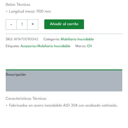
Longitud
Datos Técnicos
De
• Longitud mesa: 900 mm
Mesa
-
+
Añadir al carrito
900
mm
WTA700900AS
SKU:
WTA700900AS
Categoría:
Mobiliario Inoxidable
cantidad
Etiqueta:
Accesorios Mobiliario Inoxidable
Marca:
CH
Descripción
Valoraciones (0)
Características Técnicas
• Fabricados en acero inoxidable AISI 304 con acabado satinado.