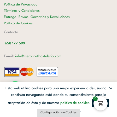
Política de Privacidad
Términos y Condiciones
Entrega, Envíos, Garantías y Devoluciones
Política de Cookies
Contacto
658 177 599
Email:
info@mercanethosteleria.com
Carrer de Loreto, 13-15, Letra C (Local) Les Corts, 08029 Barcelona.
Esta web utiliza cookies para una mejor experiencia de usuario. Si
Mercanet © 2026.
| Diseñado por
Avanzada Digital
| Webmaster
OWH
continúa navegando está dando su consentimiento para la
0
Cloud
aceptación de ésta y de nuestra
política de cookies
.
Aceptar
Facebook
Linkedin
Instagram
`
Configuración de Cookies