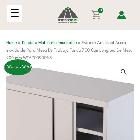
Ir
Inoxidable
al
0
Para
contenido
Mesa
De
Trabajo
Home
»
Tienda
»
Mobiliario Inoxidable
»
Estante Adicional Acero
Fondo
Inoxidable Para Mesa De Trabajo Fondo 700 Con Longitud De Mesa
700
900 mm WTA700900AS
Con
Longitud
¡Oferta -38%!
De
Mesa
900
mm
WTA700900AS
cantidad