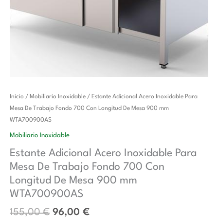
El
El
Estante
Inicio
/
Mobiliario Inoxidable
/ Estante Adicional Acero Inoxidable Para
precio
precio
Adicional
Mesa De Trabajo Fondo 700 Con Longitud De Mesa 900 mm
original
actual
Acero
WTA700900AS
era:
es:
Inoxidable
Mobiliario Inoxidable
155,00 €.
96,00 €.
Para
Estante Adicional Acero Inoxidable Para
Mesa
Mesa De Trabajo Fondo 700 Con
De
Trabajo
Longitud De Mesa 900 mm
Fondo
WTA700900AS
700
155,00
€
96,00
€
Con