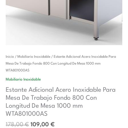
El
El
Estante
Inicio
/
Mobiliario Inoxidable
/ Estante Adicional Acero Inoxidable Para
precio
precio
Adicional
Mesa De Trabajo Fondo 800 Con Longitud De Mesa 1000 mm
original
actual
Acero
WTA801000AS
era:
es:
Inoxidable
Mobiliario Inoxidable
178,00 €.
109,00 €.
Para
Estante Adicional Acero Inoxidable Para
Mesa
Mesa De Trabajo Fondo 800 Con
De
Trabajo
Longitud De Mesa 1000 mm
Fondo
WTA801000AS
800
178,00
€
109,00
€
Con