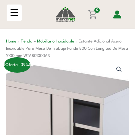
Ir
Inoxidable
al
0
Para
contenido
Mesa
De
Trabajo
Home
»
Tienda
»
Mobiliario Inoxidable
»
Estante Adicional Acero
Fondo
Inoxidable Para Mesa De Trabajo Fondo 800 Con Longitud De Mesa
800
1000 mm WTA801000AS
Con
Longitud
¡Oferta -39%!
De
Mesa
1000
mm
WTA801000AS
cantidad