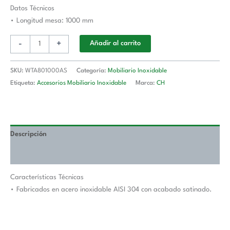
Longitud
Datos Técnicos
De
• Longitud mesa: 1000 mm
Mesa
-
+
Añadir al carrito
1000
mm
WTA801000AS
SKU:
WTA801000AS
Categoría:
Mobiliario Inoxidable
cantidad
Etiqueta:
Accesorios Mobiliario Inoxidable
Marca:
CH
Descripción
Valoraciones (0)
Características Técnicas
• Fabricados en acero inoxidable AISI 304 con acabado satinado.