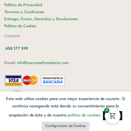
Política de Privacidad
Términos y Condiciones
Entrega, Envíos, Garantías y Devoluciones
Política de Cookies
Contacto
658 177 599
Email:
info@mercanethosteleria.com
Carrer de Loreto, 13-15, Letra C (Local) Les Corts, 08029 Barcelona.
Esta web utiliza cookies para una mejor experiencia de usuario. Si
Mercanet © 2026.
| Diseñado por
Avanzada Digital
| Webmaster
OWH
continúa navegando está dando su consentimiento para la
0
Cloud
aceptación de ésta y de nuestra
política de cookies
.
Aceptar
Facebook
Linkedin
Instagram
`
Configuración de Cookies