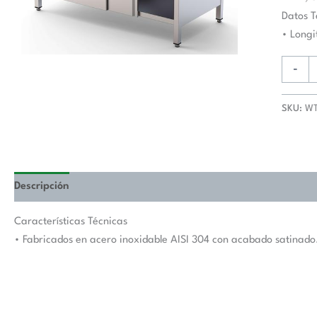
De
Datos T
Trabaj
• Long
Fondo
800
-
Con
Longitu
SKU:
WT
De
Mesa
1100
mm
WTA80
Descripción
Valoraciones (0)
cantida
Características Técnicas
• Fabricados en acero inoxidable AISI 304 con acabado satinado