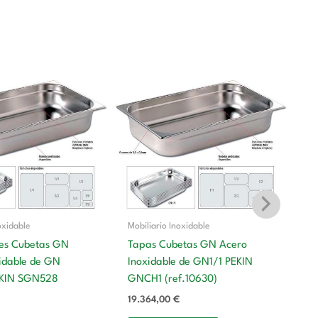
oxidable
Mobiliario Inoxidable
es Cubetas GN
Tapas Cubetas GN Acero
idable de GN
Inoxidable de GN1/1 PEKIN
Mo
EKIN SGN528
GNCH1 (ref.10630)
T
19.364,00
€
In