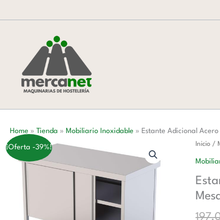
Ir
al
contenido
Home
»
Tienda
»
Mobiliario Inoxidable
»
Estante Adicional Acer
Estante
Inicio
/
¡Oferta -39%!
Adicion
Mobilia
Acero
Esta
Inoxida
Mes
Para
Mesa
197,