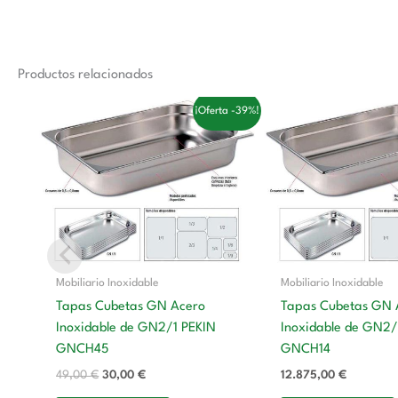
Productos relacionados
El
El
¡Oferta -39%!
precio
precio
original
actual
era:
es:
49,00 €.
30,00 €.
Mobiliario Inoxidable
Mobiliario Inoxidable
Tapas Cubetas GN Acero
Tapas Cubetas GN 
Inoxidable de GN2/1 PEKIN
Inoxidable de GN2
GNCH45
GNCH14
49,00
€
30,00
€
12.875,00
€