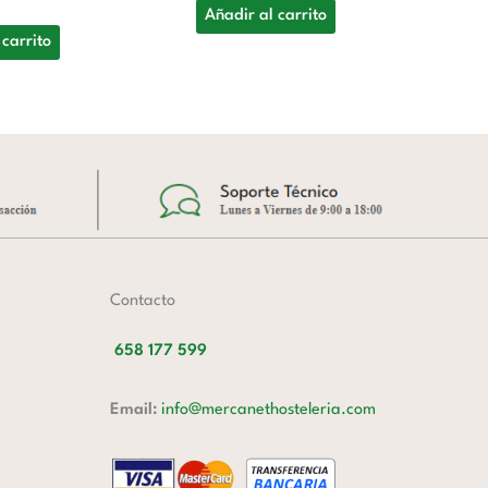
GN
Añadir al carrito
10
 carrito
A
Contacto
658 177 599
Email:
info@mercanethosteleria.com