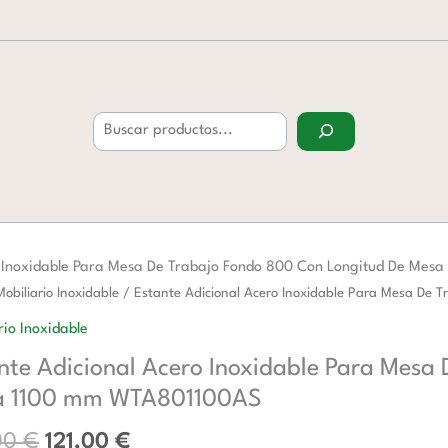
Buscar
o Inoxidable Para Mesa De Trabajo Fondo 800 Con Longitud De Me
El
El
Mobiliario Inoxidable
/ Estante Adicional Acero Inoxidable Para Mesa D
precio
precio
al
rio Inoxidable
original
actual
nte Adicional Acero Inoxidable Para Mesa
era:
es:
ble
197,00 €.
121,00 €.
a 1100 mm WTA801100AS
00
€
121,00
€