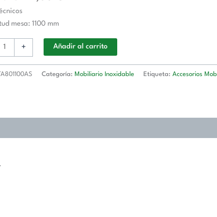
écnicos
o
itud mesa: 1100 mm
+
Añadir al carrito
d
A801100AS
Categoría:
Mobiliario Inoxidable
Etiqueta:
Accesorios Mobi
1100AS
d
.