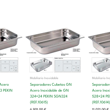
Mobiliario Inoxidable
Mobiliario In
Acero
Separadores Cubetas GN
Separador
/3 PEKIN
Acero Inoxidable de GN
Acero Inox
324×24 PEKIN SGN324
528×24 P
(REF.10615)
(REF.10614)
6.901,00
€
11.021,00
€