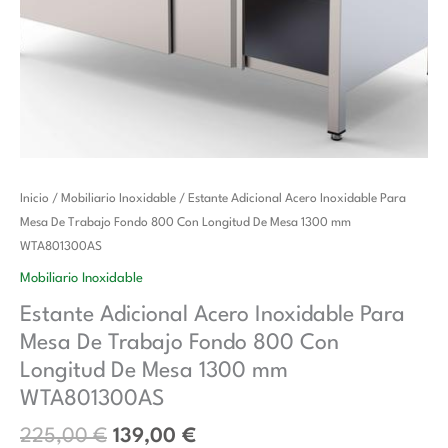
El
El
Estante
Inicio
/
Mobiliario Inoxidable
/ Estante Adicional Acero Inoxidable Para
precio
precio
Adicional
Mesa De Trabajo Fondo 800 Con Longitud De Mesa 1300 mm
original
actual
Acero
WTA801300AS
era:
es:
Inoxidable
Mobiliario Inoxidable
225,00 €.
139,00 €.
Para
Estante Adicional Acero Inoxidable Para
Mesa
Mesa De Trabajo Fondo 800 Con
De
Trabajo
Longitud De Mesa 1300 mm
Fondo
WTA801300AS
800
225,00
€
139,00
€
Con