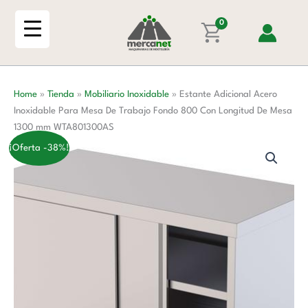
Ir
Inoxidable
al
0
Para
contenido
Mesa
De
Trabajo
Home
»
Tienda
»
Mobiliario Inoxidable
»
Estante Adicional Acero
Fondo
Inoxidable Para Mesa De Trabajo Fondo 800 Con Longitud De Mesa
800
1300 mm WTA801300AS
Con
Longitud
¡Oferta -38%!
De
Mesa
1300
mm
WTA801300AS
cantidad