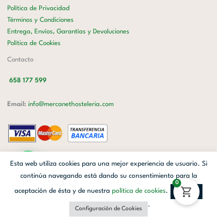
Política de Privacidad
Términos y Condiciones
Entrega, Envíos, Garantías y Devoluciones
Política de Cookies
Contacto
658 177 599
Email:
info@mercanethosteleria.com
Carrer de Loreto, 13-15, Letra C (Local) Les Corts, 08029 Barcelona.
Esta web utiliza cookies para una mejor experiencia de usuario. Si
Mercanet © 2026.
| Diseñado por
Avanzada Digital
| Webmaster
OWH
continúa navegando está dando su consentimiento para la
0
Cloud
aceptación de ésta y de nuestra
política de cookies
.
Aceptar
Facebook
Linkedin
Instagram
`
Configuración de Cookies