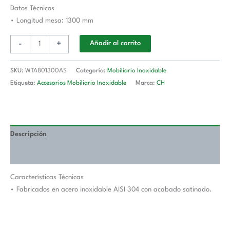
Longitud
Datos Técnicos
De
• Longitud mesa: 1300 mm
Mesa
-
+
Añadir al carrito
1300
mm
WTA801300AS
SKU:
WTA801300AS
Categoría:
Mobiliario Inoxidable
cantidad
Etiqueta:
Accesorios Mobiliario Inoxidable
Marca:
CH
Descripción
Valoraciones (0)
Características Técnicas
• Fabricados en acero inoxidable AISI 304 con acabado satinado.