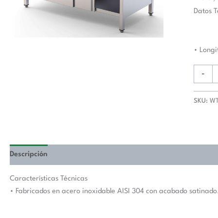
De
Datos T
Trabaj
Fondo
800
• Long
Con
Longitu
-
De
Mesa
1700
SKU:
WT
mm
WTA80
cantida
Descripción
Valoraciones (0)
Características Técnicas
• Fabricados en acero inoxidable AISI 304 con acabado satinado