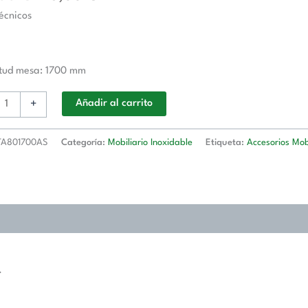
écnicos
o
itud mesa: 1700 mm
d
+
Añadir al carrito
A801700AS
Categoría:
Mobiliario Inoxidable
Etiqueta:
Accesorios Mobi
1700AS
d
.