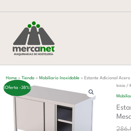
Ir
al
contenido
Home
»
Tienda
»
Mobiliario Inoxidable
»
Estante Adicional Acer
Estante
Inicio
/
¡Oferta -38%!
Adicion
Mobilia
Acero
Esta
Inoxida
Mes
Para
Mesa
286