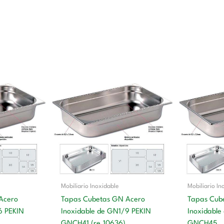
El
pre
ori
era
49,
Mobiliario Inoxidable
Mobiliario In
Acero
Tapas Cubetas GN Acero
Tapas Cub
6 PEKIN
Inoxidable de GN1/9 PEKIN
Inoxidable
GNCH41 (re.10636)
GNCH45