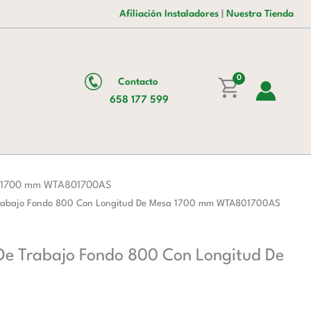
es:
era:
Inoxidable
Afiliación Instaladores
|
Nuestra Tienda
176,00 €.
286,00 €.
Para
Mesa
De
Trabajo
0
Contacto
Fondo
658 177 599
800
Con
Longitud
De
Mesa
esa 1700 mm WTA801700AS
1700
e Trabajo Fondo 800 Con Longitud De Mesa 1700 mm WTA801700AS
mm
WTA801700AS
 De Trabajo Fondo 800 Con Longitud De
cantidad