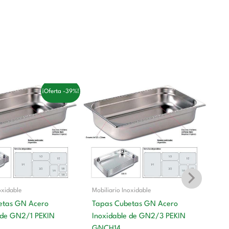
El
¡Oferta -39%!
cio
precio
ginal
actual
:
es:
00 €.
30,00 €.
oxidable
Mobiliario Inoxidable
etas GN Acero
Tapas Cubetas GN Acero
 de GN2/1 PEKIN
Inoxidable de GN2/3 PEKIN
Mo
GNCH14