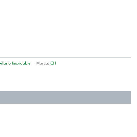
liario Inoxidable
Marca:
CH