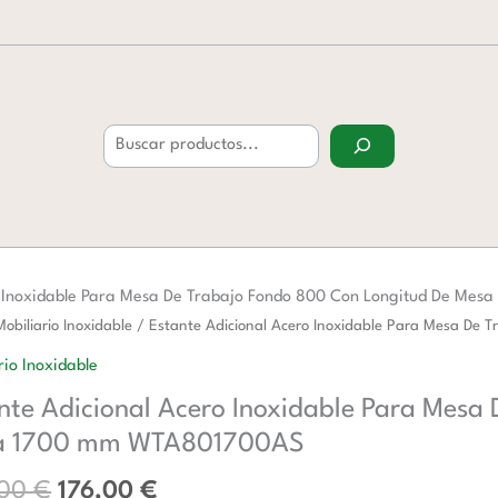
Buscar
o Inoxidable Para Mesa De Trabajo Fondo 800 Con Longitud De M
El
El
Mobiliario Inoxidable
/ Estante Adicional Acero Inoxidable Para Mesa D
precio
precio
al
rio Inoxidable
original
actual
nte Adicional Acero Inoxidable Para Mesa
era:
es:
ble
286,00 €.
176,00 €.
a 1700 mm WTA801700AS
,00
€
176,00
€