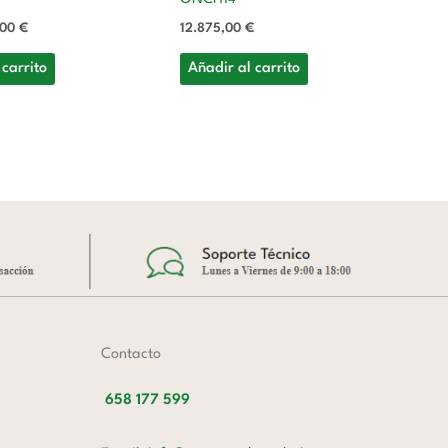
S
,00
€
12.875,00
€
Ac
3
 carrito
Añadir al carrito
(R
6.
A
Contacto
658 177 599