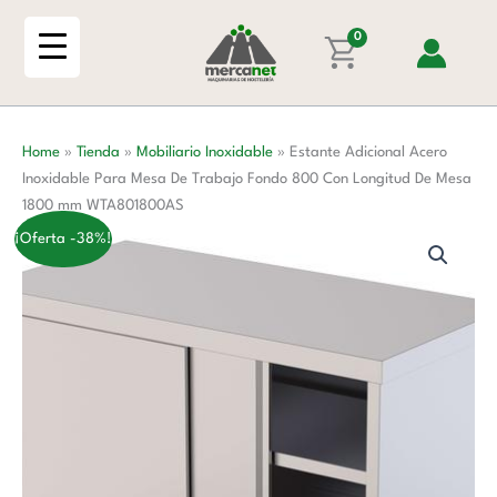
Ir
Inoxidable
al
0
Para
contenido
Mesa
De
Trabajo
Home
»
Tienda
»
Mobiliario Inoxidable
»
Estante Adicional Acero
Fondo
Inoxidable Para Mesa De Trabajo Fondo 800 Con Longitud De Mesa
800
1800 mm WTA801800AS
Con
Longitud
¡Oferta -38%!
De
Mesa
1800
mm
WTA801800AS
cantidad