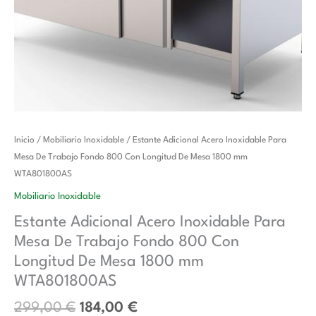
El
El
Estante
Inicio
/
Mobiliario Inoxidable
/ Estante Adicional Acero Inoxidable Para
precio
precio
Adicional
Mesa De Trabajo Fondo 800 Con Longitud De Mesa 1800 mm
original
actual
Acero
WTA801800AS
era:
es:
Inoxidable
Mobiliario Inoxidable
299,00 €.
184,00 €.
Para
Estante Adicional Acero Inoxidable Para
Mesa
Mesa De Trabajo Fondo 800 Con
De
Trabajo
Longitud De Mesa 1800 mm
Fondo
WTA801800AS
800
299,00
€
184,00
€
Con