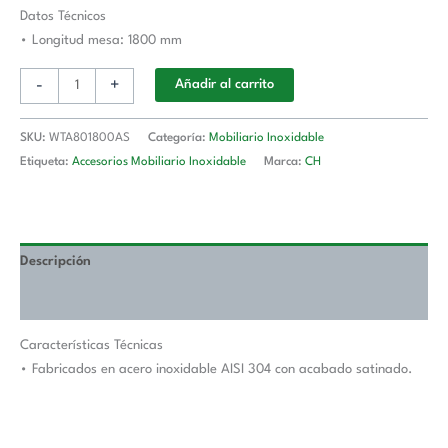
Longitud
Datos Técnicos
De
• Longitud mesa: 1800 mm
Mesa
-
+
Añadir al carrito
1800
mm
WTA801800AS
SKU:
WTA801800AS
Categoría:
Mobiliario Inoxidable
cantidad
Etiqueta:
Accesorios Mobiliario Inoxidable
Marca:
CH
Descripción
Valoraciones (0)
Características Técnicas
• Fabricados en acero inoxidable AISI 304 con acabado satinado.