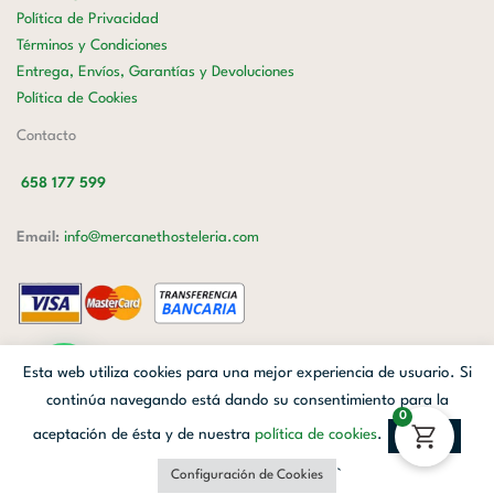
Política de Privacidad
Términos y Condiciones
Entrega, Envíos, Garantías y Devoluciones
Política de Cookies
Contacto
658 177 599
Email:
info@mercanethosteleria.com
Carrer de Loreto, 13-15, Letra C (Local) Les Corts, 08029 Barcelona.
Esta web utiliza cookies para una mejor experiencia de usuario. Si
Mercanet © 2026.
| Diseñado por
Avanzada Digital
| Webmaster
OWH
continúa navegando está dando su consentimiento para la
0
Cloud
aceptación de ésta y de nuestra
política de cookies
.
Aceptar
Facebook
Linkedin
Instagram
`
Configuración de Cookies