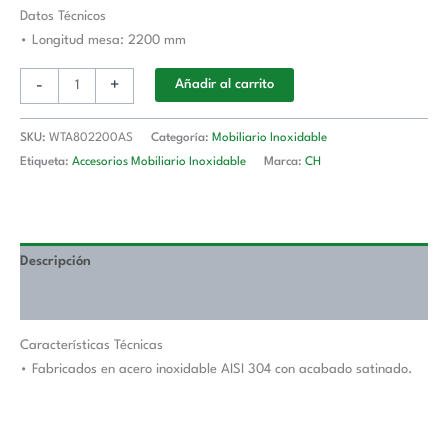
Longitud
Datos Técnicos
De
• Longitud mesa: 2200 mm
Mesa
-
+
Añadir al carrito
2200
mm
WTA802200AS
SKU:
WTA802200AS
Categoría:
Mobiliario Inoxidable
cantidad
Etiqueta:
Accesorios Mobiliario Inoxidable
Marca:
CH
Descripción
Valoraciones (0)
Características Técnicas
• Fabricados en acero inoxidable AISI 304 con acabado satinado.