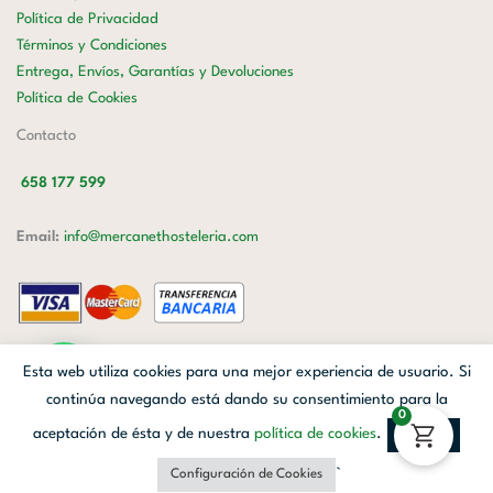
Política de Privacidad
Términos y Condiciones
Entrega, Envíos, Garantías y Devoluciones
Política de Cookies
Contacto
658 177 599
Email:
info@mercanethosteleria.com
Carrer de Loreto, 13-15, Letra C (Local) Les Corts, 08029 Barcelona.
Esta web utiliza cookies para una mejor experiencia de usuario. Si
Mercanet © 2026.
| Diseñado por
Avanzada Digital
| Webmaster
OWH
continúa navegando está dando su consentimiento para la
0
Cloud
aceptación de ésta y de nuestra
política de cookies
.
Aceptar
Facebook
Linkedin
Instagram
`
Configuración de Cookies