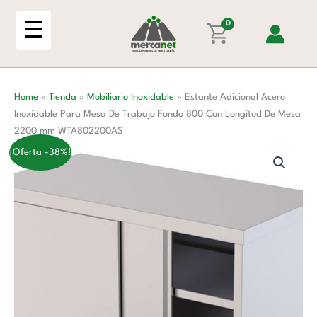
Ir
Inoxidable
al
0
Para
contenido
Mesa
De
Trabajo
Home
»
Tienda
»
Mobiliario Inoxidable
»
Estante Adicional Acero
Fondo
Inoxidable Para Mesa De Trabajo Fondo 800 Con Longitud De Mesa
800
2200 mm WTA802200AS
Con
Longitud
¡Oferta -38%!
De
Mesa
2200
mm
WTA802200AS
cantidad