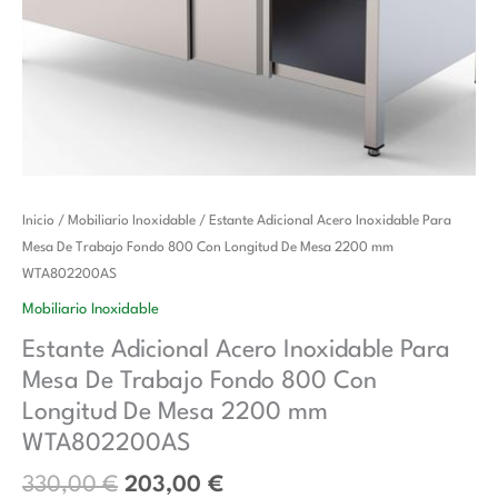
El
El
Estante
Inicio
/
Mobiliario Inoxidable
/ Estante Adicional Acero Inoxidable Para
precio
precio
Adicional
Mesa De Trabajo Fondo 800 Con Longitud De Mesa 2200 mm
original
actual
Acero
WTA802200AS
era:
es:
Inoxidable
Mobiliario Inoxidable
330,00 €.
203,00 €.
Para
Estante Adicional Acero Inoxidable Para
Mesa
Mesa De Trabajo Fondo 800 Con
De
Trabajo
Longitud De Mesa 2200 mm
Fondo
WTA802200AS
800
330,00
€
203,00
€
Con