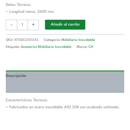
Longitud
Datos Técnicos
De
• Longitud mesa: 2600 mm
Mesa
-
+
Añadir al carrito
2600
mm
WTA802600AS
SKU:
WTA802600AS
Categoría:
Mobiliario Inoxidable
cantidad
Etiqueta:
Accesorios Mobiliario Inoxidable
Marca:
CH
Descripción
Valoraciones (0)
Características Técnicas
• Fabricados en acero inoxidable AISI 304 con acabado satinado.