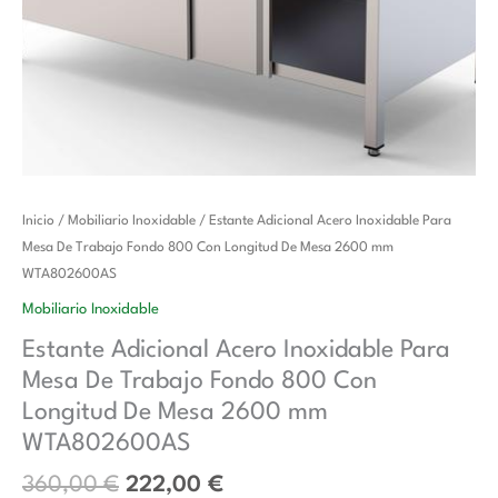
El
El
Estante
Inicio
/
Mobiliario Inoxidable
/ Estante Adicional Acero Inoxidable Para
precio
precio
Adicional
Mesa De Trabajo Fondo 800 Con Longitud De Mesa 2600 mm
original
actual
Acero
WTA802600AS
era:
es:
Inoxidable
Mobiliario Inoxidable
360,00 €.
222,00 €.
Para
Estante Adicional Acero Inoxidable Para
Mesa
Mesa De Trabajo Fondo 800 Con
De
Trabajo
Longitud De Mesa 2600 mm
Fondo
WTA802600AS
800
360,00
€
222,00
€
Con