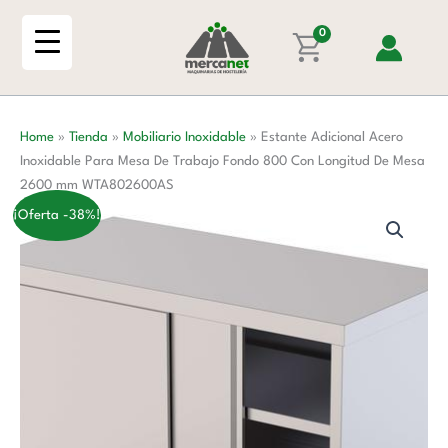
Ir
Inoxidable
al
0
Para
contenido
Mesa
De
Trabajo
Home
»
Tienda
»
Mobiliario Inoxidable
»
Estante Adicional Acero
Fondo
Inoxidable Para Mesa De Trabajo Fondo 800 Con Longitud De Mesa
800
2600 mm WTA802600AS
Con
Longitud
¡Oferta -38%!
De
Mesa
2600
mm
WTA802600AS
cantidad