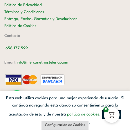
Política de Privacidad
Términos y Condiciones
Entrega, Envíos, Garantías y Devoluciones
Política de Cookies
Contacto
658 177 599
Email:
info@mercanethosteleria.com
Carrer de Loreto, 13-15, Letra C (Local) Les Corts, 08029 Barcelona.
Esta web utiliza cookies para una mejor experiencia de usuario. Si
Mercanet © 2026.
| Diseñado por
Avanzada Digital
| Webmaster
OWH
continúa navegando está dando su consentimiento para la
0
Cloud
aceptación de ésta y de nuestra
política de cookies
.
Aceptar
Facebook
Linkedin
Instagram
`
Configuración de Cookies