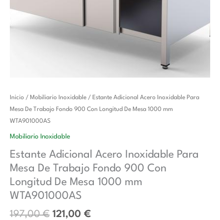
El
El
Estante
Inicio
/
Mobiliario Inoxidable
/ Estante Adicional Acero Inoxidable Para
precio
precio
Adicional
Mesa De Trabajo Fondo 900 Con Longitud De Mesa 1000 mm
original
actual
Acero
WTA901000AS
era:
es:
Inoxidable
Mobiliario Inoxidable
197,00 €.
121,00 €.
Para
Estante Adicional Acero Inoxidable Para
Mesa
Mesa De Trabajo Fondo 900 Con
De
Trabajo
Longitud De Mesa 1000 mm
Fondo
WTA901000AS
900
197,00
€
121,00
€
Con