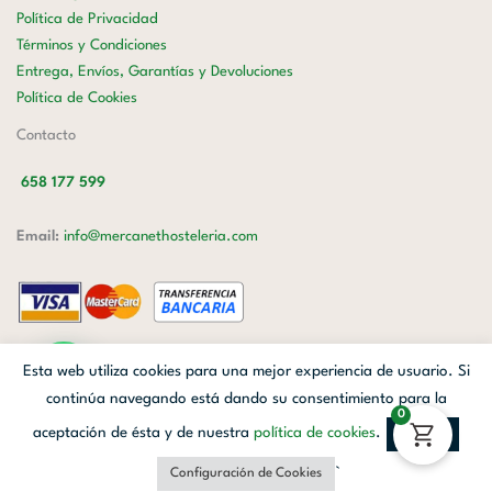
Política de Privacidad
Términos y Condiciones
Entrega, Envíos, Garantías y Devoluciones
Política de Cookies
Contacto
658 177 599
Email:
info@mercanethosteleria.com
Carrer de Loreto, 13-15, Letra C (Local) Les Corts, 08029 Barcelona.
Esta web utiliza cookies para una mejor experiencia de usuario. Si
Mercanet © 2026.
| Diseñado por
Avanzada Digital
| Webmaster
OWH
continúa navegando está dando su consentimiento para la
0
Cloud
aceptación de ésta y de nuestra
política de cookies
.
Aceptar
Facebook
Linkedin
Instagram
`
Configuración de Cookies