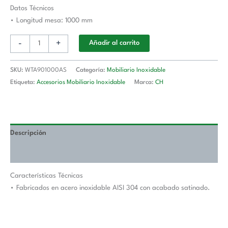
Longitud
Datos Técnicos
De
• Longitud mesa: 1000 mm
Mesa
-
+
Añadir al carrito
1000
mm
WTA901000AS
SKU:
WTA901000AS
Categoría:
Mobiliario Inoxidable
cantidad
Etiqueta:
Accesorios Mobiliario Inoxidable
Marca:
CH
Descripción
Valoraciones (0)
Características Técnicas
• Fabricados en acero inoxidable AISI 304 con acabado satinado.