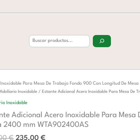
Buscar
ro Inoxidable Para Mesa De Trabajo Fondo 900 Con Longitud De M
El
El
Mobiliario Inoxidable
/ Estante Adicional Acero Inoxidable Para Mesa D
precio
precio
al
rio Inoxidable
original
actual
nte Adicional Acero Inoxidable Para Mesa
era:
es:
ble
383,00 €.
235,00 €.
a 2400 mm WTA902400AS
,00
€
235,00
€