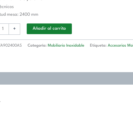
écnicos
o
itud mesa: 2400 mm
+
Añadir al carrito
d
A902400AS
Categoría:
Mobiliario Inoxidable
Etiqueta:
Accesorios Mob
2400AS
d
.