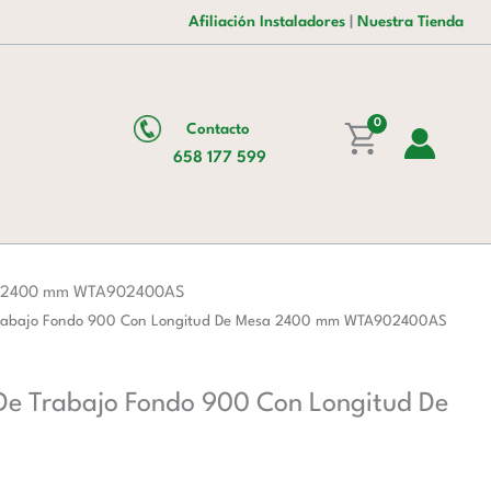
era:
es:
Inoxidable
Afiliación Instaladores
|
Nuestra Tienda
383,00 €.
235,00 €.
Para
Mesa
De
Trabajo
0
Contacto
Fondo
658 177 599
900
Con
Longitud
De
Mesa
esa 2400 mm WTA902400AS
2400
e Trabajo Fondo 900 Con Longitud De Mesa 2400 mm WTA902400AS
mm
WTA902400AS
 De Trabajo Fondo 900 Con Longitud De
cantidad