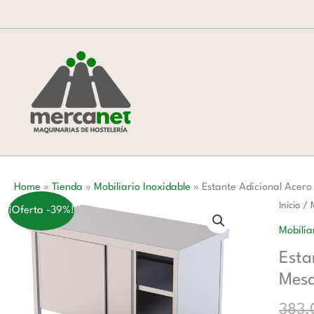
Ir
al
contenido
Home
»
Tienda
»
Mobiliario Inoxidable
»
Estante Adicional Ace
Estante
Inicio
/
¡Oferta -39%!
Adicion
Mobilia
Acero
Esta
Inoxida
Mes
Para
Mesa
383