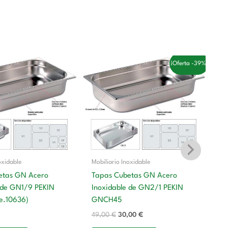
El
El
¡Oferta -39%!
precio
precio
original
actual
era:
es:
49,00 €.
30,00 €.
oxidable
Mobiliario Inoxidable
etas GN Acero
Tapas Cubetas GN Acero
 de GN1/9 PEKIN
Inoxidable de GN2/1 PEKIN
Mo
e.10636)
GNCH45
T
49,00
€
30,00
€
In