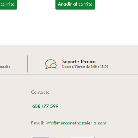
G
 carrito
Añadir al carrito
12
A
Contacto
658 177 599
Email:
info@mercanethosteleria.com