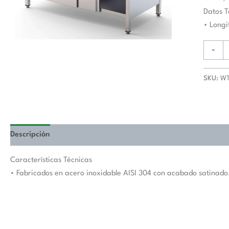
De
Datos T
Trabaj
• Long
Fondo
900
-
Con
Longitu
SKU:
WT
De
Mesa
2400
mm
WTA90
Descripción
Valoraciones (0)
cantida
Características Técnicas
• Fabricados en acero inoxidable AISI 304 con acabado satinado