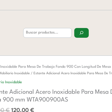
Buscar
ro Inoxidable Para Mesa De Trabajo Fondo 900 Con Longitud De M
El
El
Mobiliario Inoxidable
/ Estante Adicional Acero Inoxidable Para Mesa D
precio
precio
al
rio Inoxidable
original
actual
nte Adicional Acero Inoxidable Para Mesa
era:
es:
ble
194,00 €.
120,00 €.
a 900 mm WTA900900AS
00
€
120,00
€