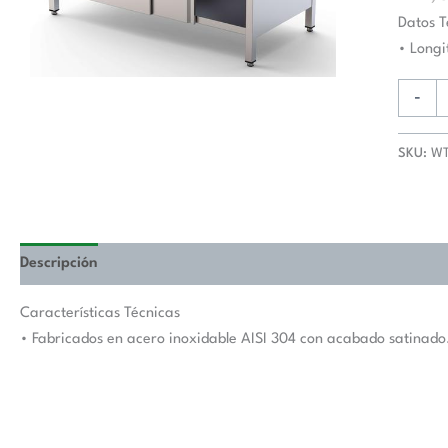
De
Datos T
Trabaj
• Long
Fondo
900
-
Con
Longitu
SKU:
WT
De
Mesa
900
mm
WTA90
Descripción
Valoraciones (0)
cantida
Características Técnicas
• Fabricados en acero inoxidable AISI 304 con acabado satinado