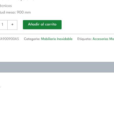
écnicos
o
itud mesa: 900 mm
+
Añadir al carrito
d
A900900AS
Categoría:
Mobiliario Inoxidable
Etiqueta:
Accesorios Mob
0900AS
d
.