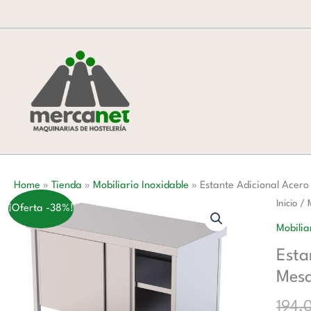
Ir
al
contenido
Home
»
Tienda
»
Mobiliario Inoxidable
»
Estante Adicional Ace
Estante
Inicio
/
¡Oferta -38%!
Adicion
Mobilia
Acero
Esta
Inoxida
Mes
Para
Mesa
194,