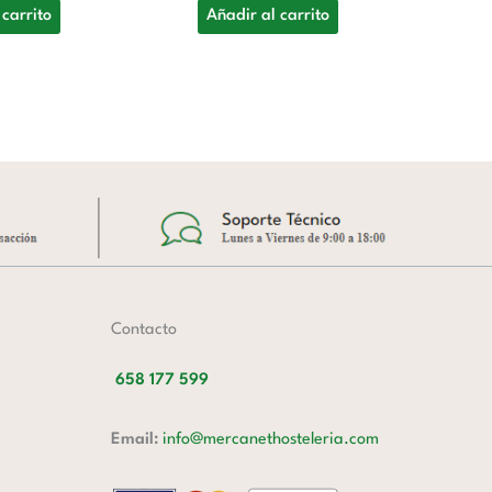
G
 carrito
Añadir al carrito
12
A
Contacto
658 177 599
Email:
info@mercanethosteleria.com