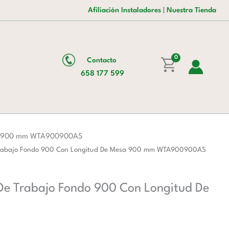
era:
es:
Inoxidable
Afiliación Instaladores
|
Nuestra Tienda
194,00 €.
120,00 €.
Para
Mesa
De
Trabajo
0
Contacto
Fondo
658 177 599
900
Con
Longitud
De
Mesa
esa 900 mm WTA900900AS
900
e Trabajo Fondo 900 Con Longitud De Mesa 900 mm WTA900900AS
mm
WTA900900AS
 De Trabajo Fondo 900 Con Longitud De
cantidad