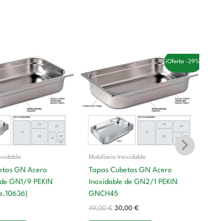
El
El
¡Oferta -39%!
precio
precio
original
actual
era:
es:
49,00 €.
30,00 €.
oxidable
Mobiliario Inoxidable
etas GN Acero
Tapas Cubetas GN Acero
 de GN1/9 PEKIN
Inoxidable de GN2/1 PEKIN
Mo
e.10636)
GNCH45
T
49,00
€
30,00
€
In