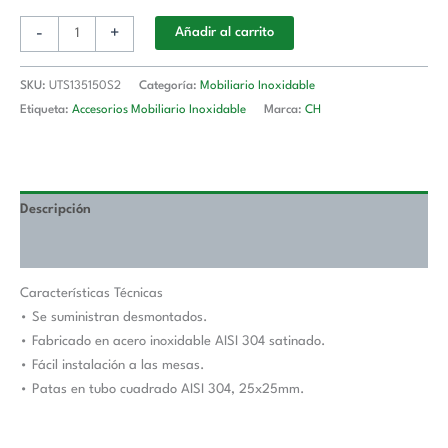
UTS135150S2
-
+
Añadir al carrito
cantidad
SKU:
UTS135150S2
Categoría:
Mobiliario Inoxidable
Etiqueta:
Accesorios Mobiliario Inoxidable
Marca:
CH
Descripción
Valoraciones (0)
Características Técnicas
• Se suministran desmontados.
• Fabricado en acero inoxidable AISI 304 satinado.
• Fácil instalación a las mesas.
• Patas en tubo cuadrado AISI 304, 25x25mm.