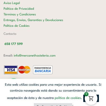
Aviso Legal
Política de Privacidad
Términos y Condiciones
Entrega, Envíos, Garantías y Devoluciones
Política de Cookies
Contacto
658 177 599
Email:
info@mercanethosteleria.com
Carrer de Loreto, 13-15, Letra C (Local) Les Corts, 08029 Barcelona.
Esta web utiliza cookies para una mejor experiencia de usuario. Si
Mercanet © 2026.
| Diseñado por
Avanzada Digital
| Webmaster
OWH
continúa navegando está dando su consentimiento para la
0
Cloud
aceptación de ésta y de nuestra
política de cookies
.
Aceptar
Facebook
Linkedin
Instagram