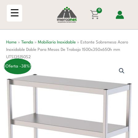
Ir
Inoxidable
al
0
Doble
contenido
Para
Mesas
De
Home
»
Tienda
»
Mobiliario Inoxidable
»
Estante Sobremesa Acero
Trabajo
Inoxidable Doble Para Mesas De Trabajo 1500x350x650h mm
1500x350x650h
UTS135150S2
mm
UTS135150S2
¡Oferta -38%!
cantidad