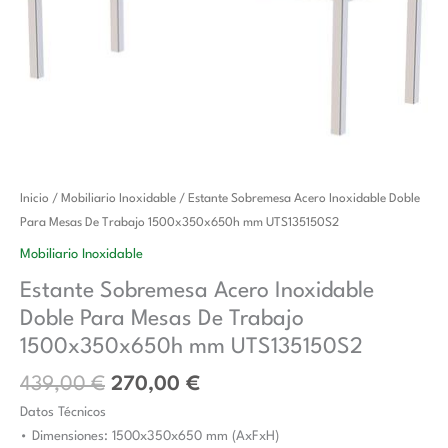
El
El
Estante
Inicio
/
Mobiliario Inoxidable
/ Estante Sobremesa Acero Inoxidable Doble
precio
precio
Sobremesa
Para Mesas De Trabajo 1500x350x650h mm UTS135150S2
original
actual
Acero
Mobiliario Inoxidable
era:
es:
Inoxidable
Estante Sobremesa Acero Inoxidable
439,00 €.
270,00 €.
Doble
Doble Para Mesas De Trabajo
Para
Mesas
1500x350x650h mm UTS135150S2
De
439,00
€
270,00
€
Trabajo
Datos Técnicos
1500x350x650h
• Dimensiones: 1500x350x650 mm (AxFxH)
mm