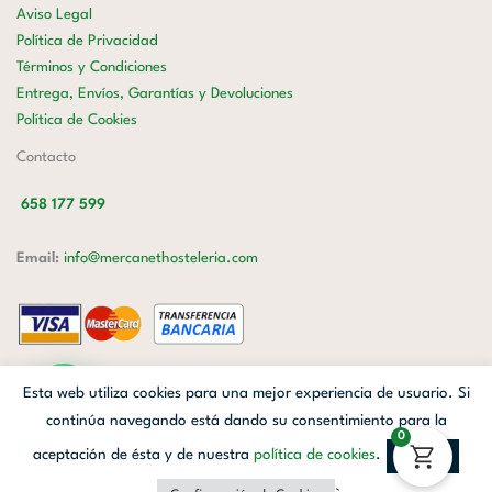
Aviso Legal
Política de Privacidad
Términos y Condiciones
Entrega, Envíos, Garantías y Devoluciones
Política de Cookies
Contacto
658 177 599
Email:
info@mercanethosteleria.com
Carrer de Loreto, 13-15, Letra C (Local) Les Corts, 08029 Barcelona.
Esta web utiliza cookies para una mejor experiencia de usuario. Si
Mercanet © 2026.
| Diseñado por
Avanzada Digital
| Webmaster
OWH
continúa navegando está dando su consentimiento para la
0
Cloud
aceptación de ésta y de nuestra
política de cookies
.
Aceptar
Facebook
Linkedin
Instagram