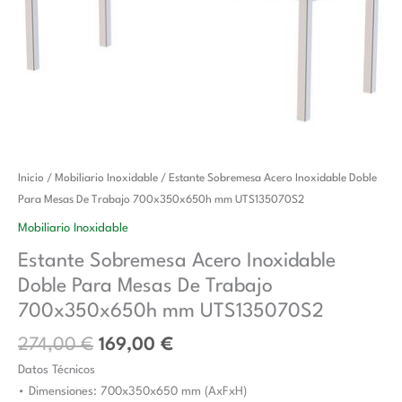
El
El
Estante
Inicio
/
Mobiliario Inoxidable
/ Estante Sobremesa Acero Inoxidable Doble
precio
precio
Sobremesa
Para Mesas De Trabajo 700x350x650h mm UTS135070S2
original
actual
Acero
Mobiliario Inoxidable
era:
es:
Inoxidable
Estante Sobremesa Acero Inoxidable
274,00 €.
169,00 €.
Doble
Doble Para Mesas De Trabajo
Para
Mesas
700x350x650h mm UTS135070S2
De
274,00
€
169,00
€
Trabajo
Datos Técnicos
700x350x650h
• Dimensiones: 700x350x650 mm (AxFxH)
mm