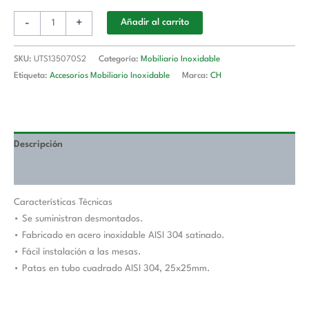
UTS135070S2
-
+
Añadir al carrito
cantidad
SKU:
UTS135070S2
Categoría:
Mobiliario Inoxidable
Etiqueta:
Accesorios Mobiliario Inoxidable
Marca:
CH
Descripción
Valoraciones (0)
Características Técnicas
• Se suministran desmontados.
• Fabricado en acero inoxidable AISI 304 satinado.
• Fácil instalación a las mesas.
• Patas en tubo cuadrado AISI 304, 25x25mm.