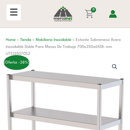
Ir
Inoxidable
al
0
Doble
contenido
Para
Mesas
De
Home
»
Tienda
»
Mobiliario Inoxidable
»
Estante Sobremesa Acero
Trabajo
Inoxidable Doble Para Mesas De Trabajo 700x350x650h mm
700x350x650h
UTS135070S2
mm
UTS135070S2
¡Oferta -38%!
cantidad