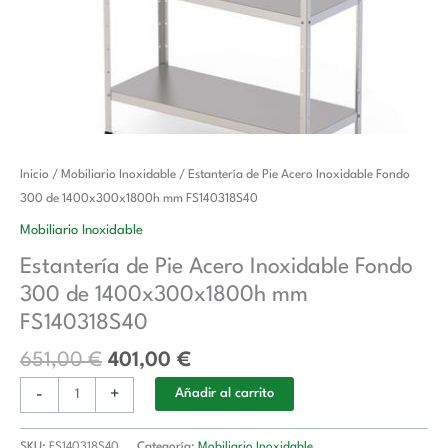
El
El
Estantería
Inicio
/
Mobiliario Inoxidable
/ Estantería de Pie Acero Inoxidable Fondo
precio
precio
de
300 de 1400x300x1800h mm FS140318S40
original
actual
Pie
Mobiliario Inoxidable
era:
es:
Acero
Estantería de Pie Acero Inoxidable Fondo
651,00 €.
401,00 €.
Inoxidable
300 de 1400x300x1800h mm
Fondo
300
FS140318S40
de
651,00
€
401,00
€
1400x300x1800h
mm
-
+
Añadir al carrito
FS140318S40
cantidad
SKU:
FS140318S40
Categoría:
Mobiliario Inoxidable