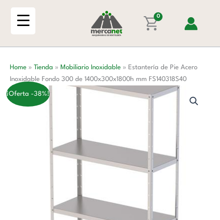
Ir
Acero
al
0
Inoxidable
contenido
Fondo
300
de
Home
»
Tienda
»
Mobiliario Inoxidable
»
Estantería de Pie Acero
1400x300x1800h
Inoxidable Fondo 300 de 1400x300x1800h mm FS140318S40
mm
FS140318S40
¡Oferta -38%!
cantidad