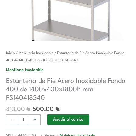
El
El
Estantería
Inicio
/
Mobiliario Inoxidable
/ Estantería de Pie Acero Inoxidable Fondo
precio
precio
de
400 de 1400x400x1800h mm FS140418S40
original
actual
Pie
Mobiliario Inoxidable
era:
es:
Acero
Estantería de Pie Acero Inoxidable Fondo
813,00 €.
500,00 €.
Inoxidable
400 de 1400x400x1800h mm
Fondo
400
FS140418S40
de
813,00
€
500,00
€
1400x400x1800h
mm
-
+
Añadir al carrito
FS140418S40
cantidad
SKU:
FS140418S40
Categoría:
Mobiliario Inoxidable