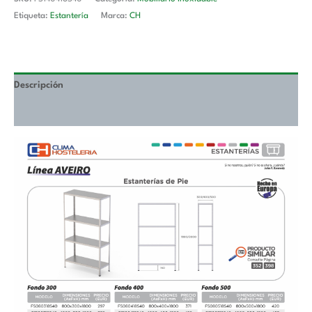
Etiqueta:
Estantería
Marca:
CH
Descripción
Valoraciones (0)