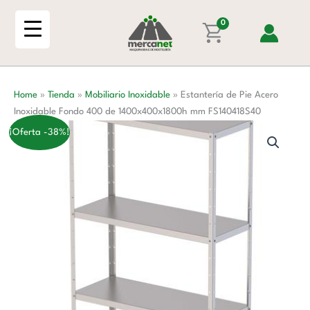
Ir
Acero
al
0
Inoxidable
contenido
Fondo
400
de
Home
»
Tienda
»
Mobiliario Inoxidable
»
Estantería de Pie Acero
1400x400x1800h
Inoxidable Fondo 400 de 1400x400x1800h mm FS140418S40
mm
FS140418S40
¡Oferta -38%!
cantidad