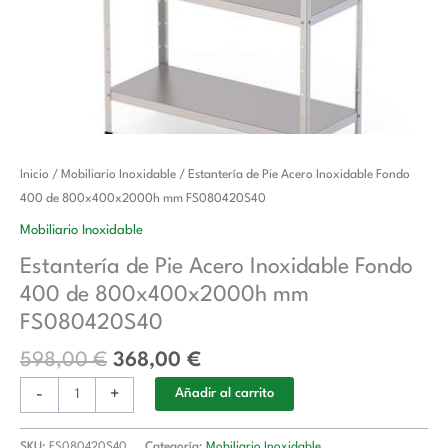
El
El
Estantería
Inicio
/
Mobiliario Inoxidable
/ Estantería de Pie Acero Inoxidable Fondo
precio
precio
de
400 de 800x400x2000h mm FS080420S40
original
actual
Pie
Mobiliario Inoxidable
era:
es:
Acero
Estantería de Pie Acero Inoxidable Fondo
598,00 €.
368,00 €.
Inoxidable
400 de 800x400x2000h mm
Fondo
400
FS080420S40
de
598,00
€
368,00
€
800x400x2000h
mm
-
+
Añadir al carrito
FS080420S40
cantidad
SKU:
FS080420S40
Categoría:
Mobiliario Inoxidable