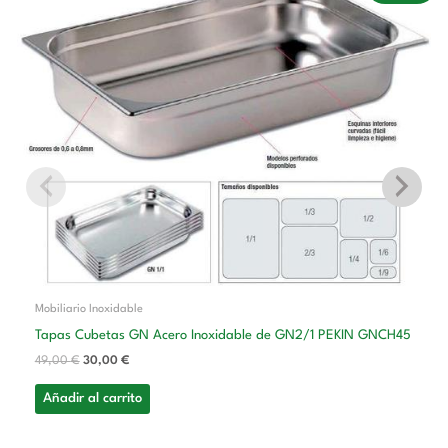
original
actual
era:
es:
49,00 €.
30,00 €.
Mobiliario Inoxidable
Tapas Cubetas GN Acero Inoxidable de GN2/1 PEKIN GNCH45
49,00
€
30,00
€
Añadir al carrito