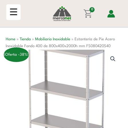
Ir
Acero
al
0
Inoxidable
contenido
Fondo
400
de
Home
»
Tienda
»
Mobiliario Inoxidable
»
Estantería de Pie Acero
800x400x2000h
Inoxidable Fondo 400 de 800x400x2000h mm FS080420S40
mm
FS080420S40
¡Oferta -38%!
cantidad