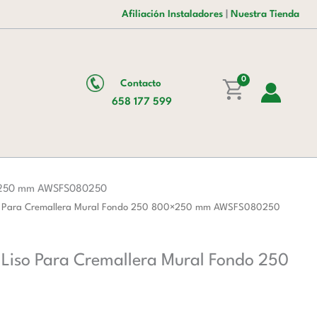
era:
es:
Inoxidable
Afiliación Instaladores
|
Nuestra Tienda
87,00 €.
54,00 €.
Con
Estante
Liso
Para
0
Contacto
Cremallera
658 177 599
Mural
Fondo
250
800x250
mm
00×250 mm AWSFS080250
AWSFS080250
Liso Para Cremallera Mural Fondo 250 800×250 mm AWSFS080250
cantidad
 Liso Para Cremallera Mural Fondo 250