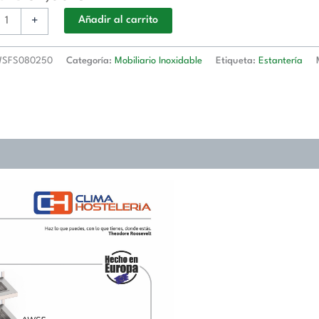
+
Añadir al carrito
lera
SFS080250
Categoría:
Mobiliario Inoxidable
Etiqueta:
Estantería
50
080250
d