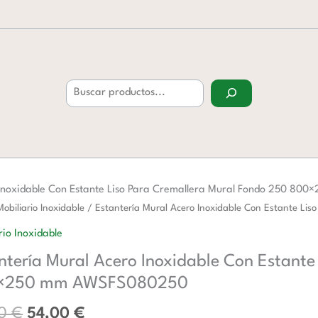
Buscar
 Inoxidable Con Estante Liso Para Cremallera Mural Fondo 250 8
El
El
ría
Mobiliario Inoxidable
/ Estantería Mural Acero Inoxidable Con Estante 
precio
precio
rio Inoxidable
original
actual
ntería Mural Acero Inoxidable Con Estante
era:
es:
ble
87,00 €.
54,00 €.
×250 mm AWSFS080250
00
€
54,00
€