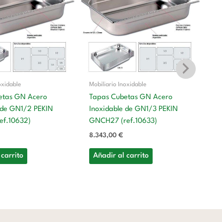
oxidable
Mobiliario Inoxidable
etas GN Acero
Tapas Cubetas GN Acero
 de GN1/2 PEKIN
Inoxidable de GN1/3 PEKIN
Mo
ef.10632)
GNCH27 (ref.10633)
T
8.343,00
€
In
G
 carrito
Añadir al carrito
6.
A