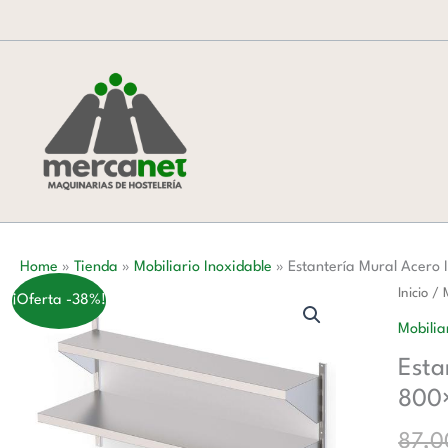
Ir
al
contenido
Home
»
Tienda
»
Mobiliario Inoxidable
»
Estantería Mural Acero
Estante
Inicio
/
¡Oferta -38%!
Mural
Mobilia
Acero
Esta
Inoxida
800
Con
Estante
87,