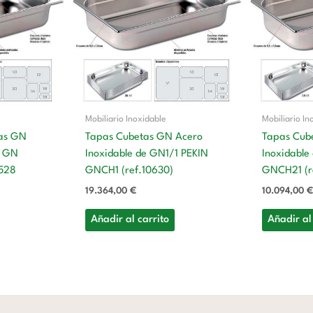
Mobiliario Inoxidable
Mobiliario In
as GN
Tapas Cubetas GN Acero
Tapas Cub
e GN
Inoxidable de GN1/1 PEKIN
Inoxidable
528
GNCH1 (ref.10630)
GNCH21 (r
19.364,00
€
10.094,00
€
Añadir al carrito
Añadir al