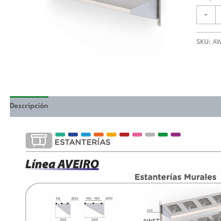
Liso
Para
-
Cremal
Mural
SKU:
AW
Fondo
250
800x2
mm
AWSFS
Descripción
Valoraciones (0)
cantida