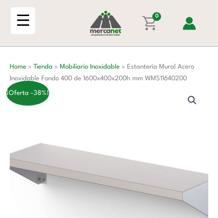
Ir
Inoxidable
al
0
Fondo
contenido
400
de
1600x400x200h
Home
»
Tienda
»
Mobiliario Inoxidable
»
Estantería Mural Acero
mm
Inoxidable Fondo 400 de 1600x400x200h mm WMS11640200
WMS11640200
cantidad
¡Oferta -38%!