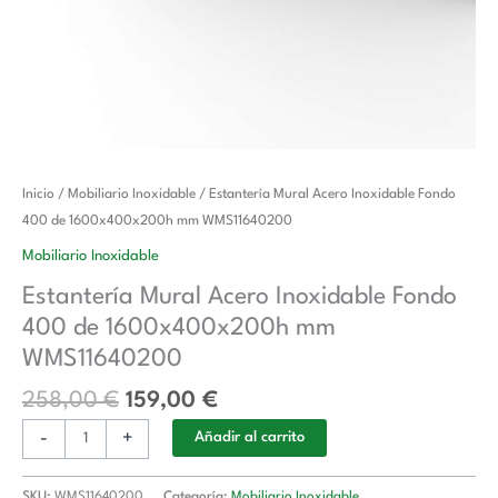
El
El
Estantería
Inicio
/
Mobiliario Inoxidable
/ Estantería Mural Acero Inoxidable Fondo
precio
precio
Mural
400 de 1600x400x200h mm WMS11640200
original
actual
Acero
Mobiliario Inoxidable
era:
es:
Inoxidable
Estantería Mural Acero Inoxidable Fondo
258,00 €.
159,00 €.
Fondo
400 de 1600x400x200h mm
400
de
WMS11640200
1600x400x200h
258,00
€
159,00
€
mm
WMS11640200
-
+
Añadir al carrito
cantidad
SKU:
WMS11640200
Categoría:
Mobiliario Inoxidable